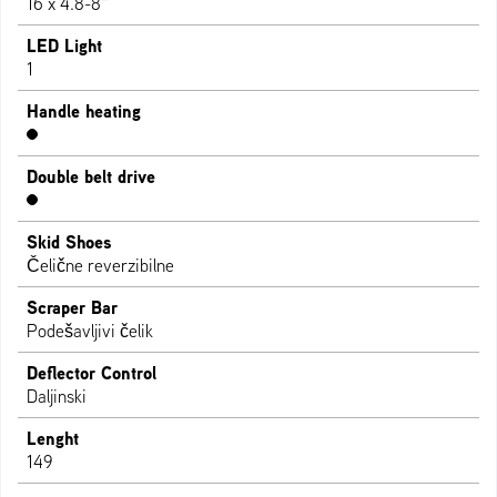
16 x 4.8-8"
LED Light
1
Handle heating
Double belt drive
Skid Shoes
Čelične reverzibilne
Scraper Bar
Podešavljivi čelik
Deflector Control
Daljinski
Lenght
149