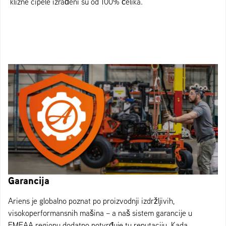
klizne cipele izrađeni su od 100% čelika.
Garancija
Ariens je globalno poznat po proizvodnji izdržljivih,
visokoperformansnih mašina – a naš sistem garancije u
EMEAA regionu dodatno potvrđuje tu reputaciju. Kada