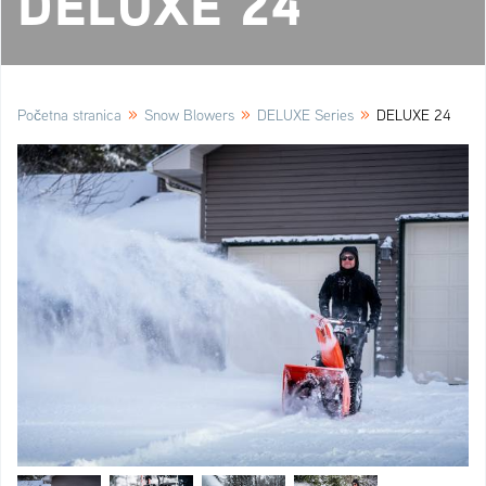
DELUXE 24
»
»
»
Početna stranica
Snow Blowers
DELUXE Series
DELUXE 24