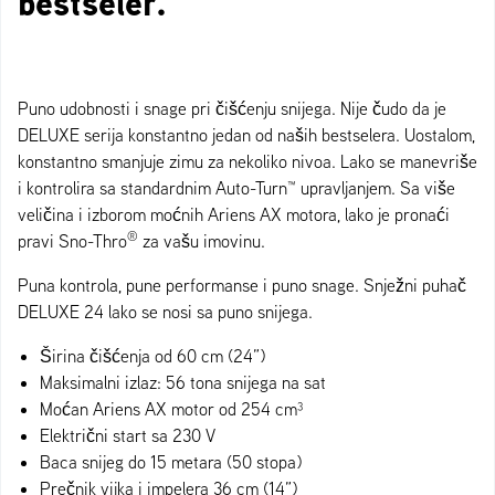
bestseler.
Puno udobnosti i snage pri čišćenju snijega. Nije čudo da je
DELUXE serija konstantno jedan od naših bestselera. Uostalom,
konstantno smanjuje zimu za nekoliko nivoa. Lako se manevriše
i kontrolira sa standardnim Auto-Turn™ upravljanjem. Sa više
veličina i izborom moćnih Ariens AX motora, lako je pronaći
®
pravi Sno-Thro
za vašu imovinu.
Puna kontrola, pune performanse i puno snage. Snježni puhač
DELUXE 24 lako se nosi sa puno snijega.
Širina čišćenja od 60 cm (24”)
Maksimalni izlaz: 56 tona snijega na sat
Moćan Ariens AX motor od 254 cm³
Električni start sa 230 V
Baca snijeg do 15 metara (50 stopa)
Prečnik vijka i impelera 36 cm (14”)