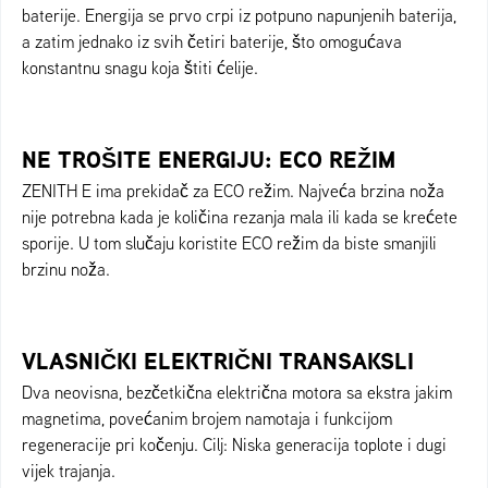
baterije. Energija se prvo crpi iz potpuno napunjenih baterija,
a zatim jednako iz svih četiri baterije, što omogućava
konstantnu snagu koja štiti ćelije.
NE TROŠITE ENERGIJU: ECO REŽIM
ZENITH E ima prekidač za ECO režim. Najveća brzina noža
nije potrebna kada je količina rezanja mala ili kada se krećete
sporije. U tom slučaju koristite ECO režim da biste smanjili
brzinu noža.
VLASNIČKI ELEKTRIČNI TRANSAKSLI
Dva neovisna, bezčetkična električna motora sa ekstra jakim
magnetima, povećanim brojem namotaja i funkcijom
regeneracije pri kočenju. Cilj: Niska generacija toplote i dugi
vijek trajanja.