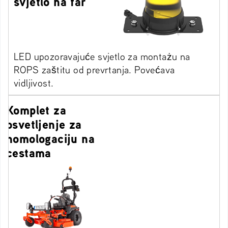
svjetlo na far
LED upozoravajuće svjetlo za montażu na
ROPS zaštitu od prevrtanja. Povećava
vidljivost.
Komplet za
osvetljenje za
homologaciju na
cestama