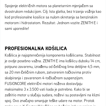
Spojenje električnih motora sa planetarnim mjenjačem sa
dvostrukom redukcijom. Cilj: Ista glatka, bez trzanja vožnja kao
kod profesionalne kosilice sa nulom okretanja sa benzinskim
motorom i hidrostatom. Rezultat: Jednom vozite ZENITH E i
sami uporedite!
PROFESIONALNA KOŠILICA
Košilica je najopterećenija komponenta košilicama. Stabilnost
je ovdje posebno važna. ZENITH E ima košilicu duboku 14 cm,
potpuno zavarenu, izrađenu od čeličnog lima debljine 4,5 mm,
sa 20 mm čeličnim rubom, zatvorenim točkovima protiv
skalpiranja i zavarenom 4-točkačnom suspenzijom.
FUSIONCORE električni motori noževa dostavljaju
maksimalno 3 x 3.500 vati kada je potrebno. Kako bi se
zaštitio motor u slučaju sudara, noževi su postavljeni na klizni
spoj. Ovo značajno smanjuje teške udare na motor. Protok