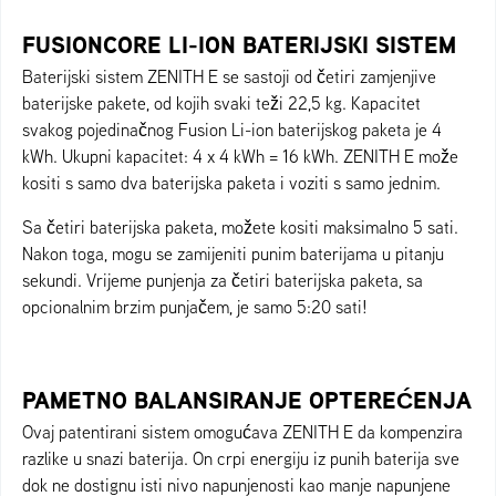
FUSIONCORE LI-ION BATERIJSKI SISTEM
Baterijski sistem ZENITH E se sastoji od četiri zamjenjive
baterijske pakete, od kojih svaki teži 22,5 kg. Kapacitet
svakog pojedinačnog Fusion Li-ion baterijskog paketa je 4
kWh. Ukupni kapacitet: 4 x 4 kWh = 16 kWh. ZENITH E može
kositi s samo dva baterijska paketa i voziti s samo jednim.
Sa četiri baterijska paketa, možete kositi maksimalno 5 sati.
Nakon toga, mogu se zamijeniti punim baterijama u pitanju
sekundi. Vrijeme punjenja za četiri baterijska paketa, sa
opcionalnim brzim punjačem, je samo 5:20 sati!
PAMETNO BALANSIRANJE OPTEREĆENJA
Ovaj patentirani sistem omogućava ZENITH E da kompenzira
razlike u snazi baterija. On crpi energiju iz punih baterija sve
dok ne dostignu isti nivo napunjenosti kao manje napunjene