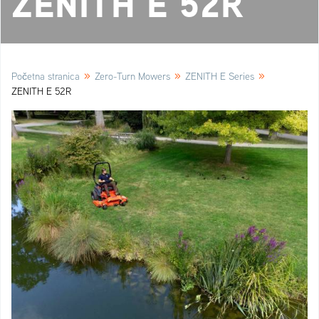
ZENITH E 52R
»
»
»
Početna stranica
Zero-Turn Mowers
ZENITH E Series
ZENITH E 52R