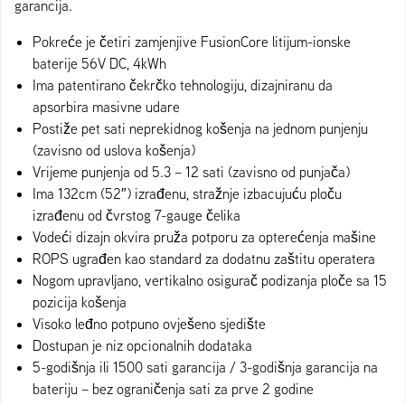
garancija.
Pokreće je četiri zamjenjive FusionCore litijum-ionske
baterije 56V DC, 4kWh
Ima patentirano čekrčko tehnologiju, dizajniranu da
apsorbira masivne udare
Postiže pet sati neprekidnog košenja na jednom punjenju
(zavisno od uslova košenja)
Vrijeme punjenja od 5.3 – 12 sati (zavisno od punjača)
Ima 132cm (52″) izrađenu, stražnje izbacujuću ploču
izrađenu od čvrstog 7-gauge čelika
Vodeći dizajn okvira pruža potporu za opterećenja mašine
ROPS ugrađen kao standard za dodatnu zaštitu operatera
Nogom upravljano, vertikalno osigurač podizanja ploče sa 15
pozicija košenja
Visoko leđno potpuno ovješeno sjedište
Dostupan je niz opcionalnih dodataka
5-godišnja ili 1500 sati garancija / 3-godišnja garancija na
bateriju – bez ograničenja sati za prve 2 godine