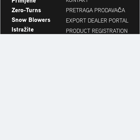
Primjene
Zero-Turns
PRETRAGA PRODAVAČA
Snow Blowers
EXPORT DEALER PORTAL
Istražite
PRODUCT REGISTRATION
Kompanija
REZERVNI DIJELOVI
OPERATOR'S MANUAL
Always up to date:
Explore the AriensCo Brand World