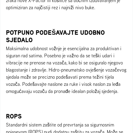
zraka nove X-Factor III košilice sa bočnim izduvavanjem je
optimiziran za najčistiji rez i najniži nivo buke.
POTPUNO PODEŠAVAJTE UDOBNO
SJEDALO
Maksimalna udobnost vožnje je esencijalna za produktivan i
siguran rad satima. Posebno je važno da se teški udari i
vibracije ne prenose na vozača, kako bi se osiguralo njegovo
blagostanje i zdravlje. Hidro-pneumatsko ovješenje vozačevog
sjedala može se precizno podešavati prema težini tijela
vozača. Podešavajte naslone za ruke i visok naslon za leđa
omogućavaju vozaču da pronađe idealan položaj sjedenja.
ROPS
Standardni sistem zaštite od prevrtanja sa sigurnosnim
pojasevom (ROPS) nudi dodatnu zaštitu za vozača. Može se