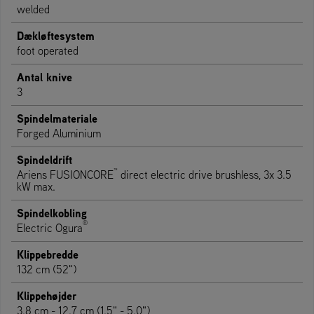
welded
Dækløftesystem
foot operated
Antal knive
3
Spindelmateriale
Forged Aluminium
Spindeldrift
™
Ariens FUSIONCORE
direct electric drive brushless, 3x 3.5
kW max.
Spindelkobling
®
Electric Ogura
Klippebredde
132 cm (52")
Klippehøjder
3.8 cm - 12.7 cm (1.5" - 5.0")