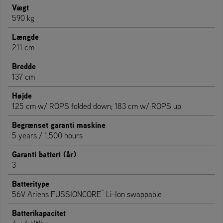
Vægt
590 kg
Længde
211 cm
Bredde
137 cm
Højde
125 cm w/ ROPS folded down; 183 cm w/ ROPS up
Begrænset garanti maskine
5 years / 1,500 hours
Garanti batteri (år)
3
Batteritype
™
56V Ariens FUSSIONCORE
Li-Ion swappable
Batterikapacitet