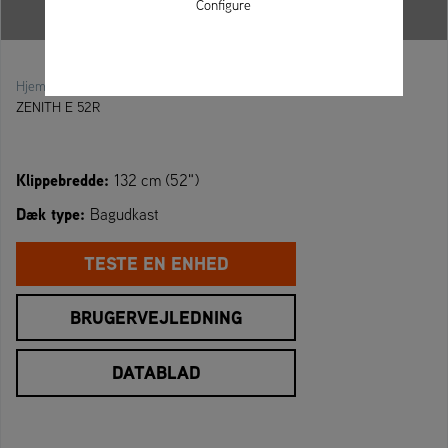
Configure
»
»
»
Hjemmeside
Zero-Turn Mowers
ZENITH E Series
ZENITH E 52R
Klippebredde:
132 cm (52")
Dæk type:
Bagudkast
TESTE EN ENHED
BRUGERVEJLEDNING
DATABLAD