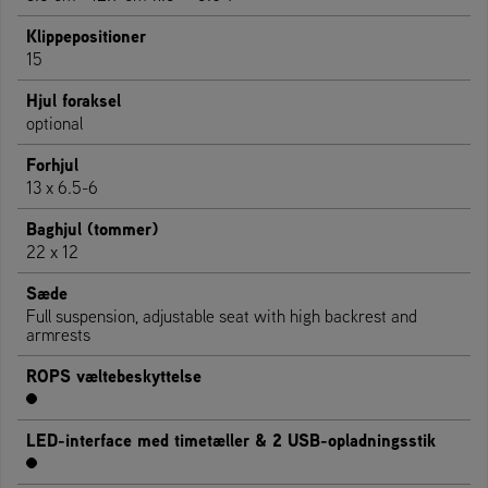
Klippepositioner
15
Hjul foraksel
optional
Forhjul
13 x 6.5-6
Baghjul (tommer)
22 x 12
Sæde
Full suspension, adjustable seat with high backrest and
armrests
ROPS væltebeskyttelse
LED-interface med timetæller & 2 USB-opladningsstik