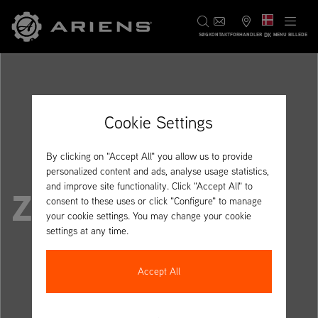
DK
SØG
KONTAKT
FORHANDLER
MENU BILLEDE
Cookie Settings
By clicking on "Accept All" you allow us to provide
personalized content and ads, analyse usage statistics,
and improve site functionality. Click "Accept All" to
ZENITH E 52R
consent to these uses or click "Configure" to manage
your cookie settings. You may change your cookie
settings at any time.
Accept All