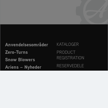
Anvendelsesområder
KATALOGER
Zero-Turns
PRODUCT
REGISTRATION
Snow Blowers
RESERVEDELE
Ariens – Nyheder
FORHANDLERSØG
Virksomhed
KONTAKT
Always up to date: