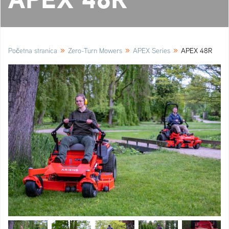
»
»
»
Početna stranica
Zero-Turn Mowers
APEX Series
APEX 48R