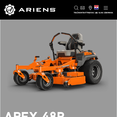
HR
TRAŽI
KONTAKT
TRGOVAC
SLIKA IZBORNIKA
APEX 48R