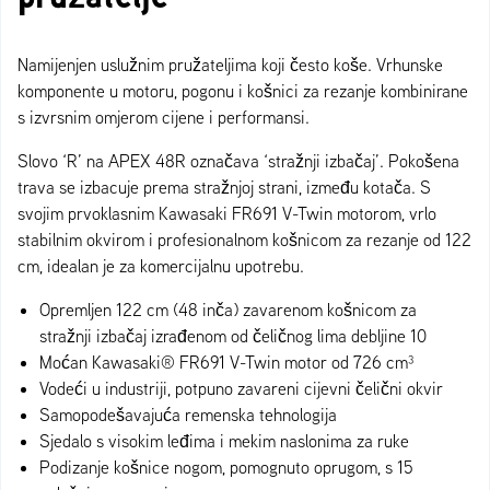
Namijenjen uslužnim pružateljima koji često koše. Vrhunske
komponente u motoru, pogonu i košnici za rezanje kombinirane
s izvrsnim omjerom cijene i performansi.
Slovo ‘R’ na APEX 48R označava ‘stražnji izbačaj’. Pokošena
trava se izbacuje prema stražnjoj strani, između kotača. S
svojim prvoklasnim Kawasaki FR691 V-Twin motorom, vrlo
stabilnim okvirom i profesionalnom košnicom za rezanje od 122
cm, idealan je za komercijalnu upotrebu.
Opremljen 122 cm (48 inča) zavarenom košnicom za
stražnji izbačaj izrađenom od čeličnog lima debljine 10
Moćan Kawasaki® FR691 V-Twin motor od 726 cm³
Vodeći u industriji, potpuno zavareni cijevni čelični okvir
Samopodešavajuća remenska tehnologija
Sjedalo s visokim leđima i mekim naslonima za ruke
Podizanje košnice nogom, pomognuto oprugom, s 15