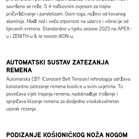
savršeno se reže. S 4-točkovnim ovjesom za trajno
pričvršćivanje i paralelizam. Osim toga, noževi od kovanog
aluminija. Hlađi rad i veća otpornost na udarce i vibracije od
lijevanih vretena. Standardno u tijeku sezone 2025 na APEX-
u i ZENITH-u & te novom IKON-u.
AUTOMATSKI SUSTAV ZATEZANJA
REMENA
Automatska CBT (Constant Belt Tension) tehnologija održava
konstantno zatezanje remena kosilice u svim uvjetima. To
povećava vijek trajanja remena, nadoknađuje trošenje i
sprječava klizanje remena za dosljedno visokokvalitetan
uzorak rezanja.
PODIZANJE KOŠIONIČKOG NOŽA NOGOM