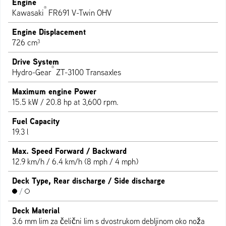
Engine
®
Kawasaki
FR691 V-Twin OHV
Engine Displacement
726 cm³
Drive System
®
Hydro-Gear
ZT-3100 Transaxles
Maximum engine Power
15.5 kW / 20.8 hp at 3,600 rpm.
Fuel Capacity
19.3 l
Max. Speed Forward / Backward
12.9 km/h / 6.4 km/h (8 mph / 4 mph)
Deck Type, Rear discharge / Side discharge
/
Deck Material
3.6 mm lim za čelični lim s dvostrukom debljinom oko noža