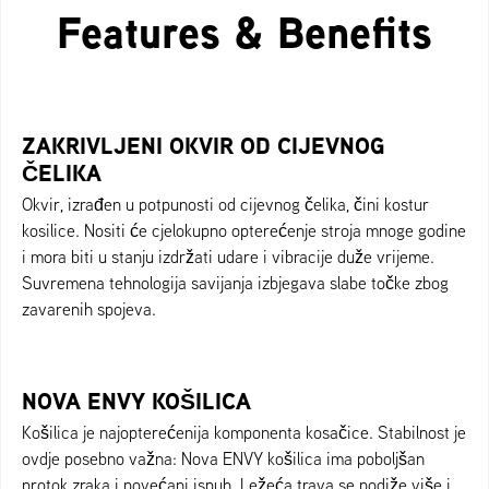
Features & Benefits
ZAKRIVLJENI OKVIR OD CIJEVNOG
ČELIKA
Okvir, izrađen u potpunosti od cijevnog čelika, čini kostur
kosilice. Nositi će cjelokupno opterećenje stroja mnoge godine
i mora biti u stanju izdržati udare i vibracije duže vrijeme.
Suvremena tehnologija savijanja izbjegava slabe točke zbog
zavarenih spojeva.
NOVA ENVY KOŠILICA
Košilica je najopterećenija komponenta kosačice. Stabilnost je
ovdje posebno važna: Nova ENVY košilica ima poboljšan
protok zraka i povećani ispuh. Ležeća trava se podiže više i