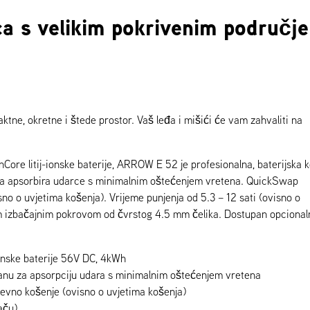
ica s velikim pokrivenim područje
ktne, okretne i štede prostor. Vaš leđa i mišići će vam zahvaliti na
ore litij-ionske baterije, ARROW E 52 je profesionalna, baterijska k
ena apsorbira udarce s minimalnim oštećenjem vretena. QuickSwap
sno o uvjetima košenja). Vrijeme punjenja od 5.3 – 12 sati (ovisno o
m izbačajnim pokrovom od čvrstog 4.5 mm čelika. Dostupan opcional
ionske baterije 56V DC, 4kWh
iranu za apsorpciju udara s minimalnim oštećenjem vretena
evno košenje (ovisno o uvjetima košenja)
aču)