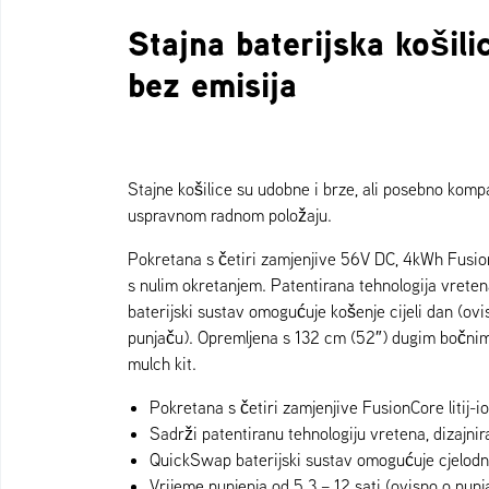
Stajna baterijska košil
bez emisija
Stajne košilice su udobne i brze, ali posebno kompa
uspravnom radnom položaju.
Pokretana s četiri zamjenjive 56V DC, 4kWh FusionC
s nulim okretanjem. Patentirana tehnologija vret
baterijski sustav omogućuje košenje cijeli dan (ovi
punjaču). Opremljena s 132 cm (52″) dugim bočni
mulch kit.
Pokretana s četiri zamjenjive FusionCore litij-
Sadrži patentiranu tehnologiju vretena, dizajn
QuickSwap baterijski sustav omogućuje cjelodn
Vrijeme punjenja od 5.3 – 12 sati (ovisno o punj