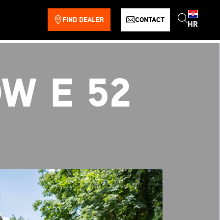
FIND DEALER
CONTACT
HR
W E 52