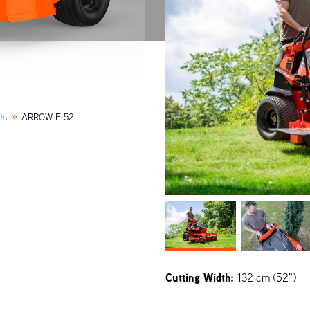
»
es
ARROW E 52
Cutting Width:
132 cm (52")