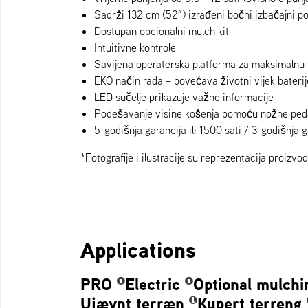
Sadrži 132 cm (52″) izrađeni bočni izbačajni p
Dostupan opcionalni mulch kit
Intuitivne kontrole
Savijena operaterska platforma za maksimalnu 
EKO način rada – povećava životni vijek baterij
LED sučelje prikazuje važne informacije
Podešavanje visine košenja pomoću nožne ped
5-godišnja garancija ili 1500 sati / 3-godišnja g
*Fotografije i ilustracije su reprezentacija proizvo
Applications
PRO
Electric
Optional mulchi
Ujævnt terræn
Kupert terreng