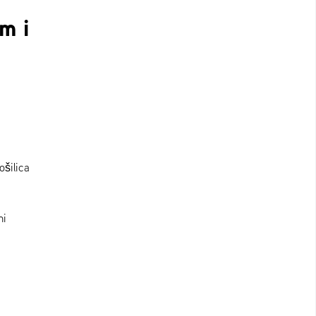
m i
ošilica
ni