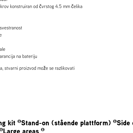
okrov konstruiran od čvrstog 4.5 mm čelika
svestranost
e
ale
arancija na bateriju
da, stvarni proizvod može se razlikovati
ng kit
Stand-on (stående plattform)
Side
Large areas