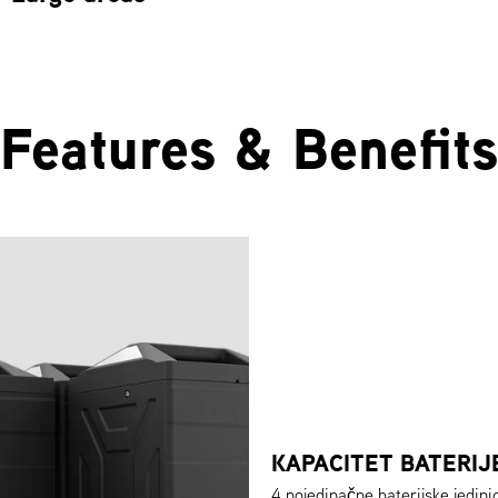
Features & Benefits
KAPACITET BATERIJ
4 pojedinačne baterijske jedin