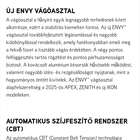
ÚJ ENVY VÁGÓASZTAL
A vágóasztal a fűnyíró egyik legnagyobb terhelésnek kitett
alkatrésze, ezért a stabilitás kiemelten fontos. Az új ENVY™
vágóasztal továbbfejlesztett légáramlással és nagyobb
kidobónyílással rendelkezik, amely hatékonyabban emeli meg
a fekvő füvet a tisztább vágás érdekében. A négy pontos
felfüggesztés tartós rögzítést és pontos párhuzamosságot
biztosít. A kovácsolt alumínium késorsók hűvösebb működést,
valamint nagyobb ütés- és rezgésállóságot nyújtanak, mint a
hagyományos öntött kivitelek. Az ENVY™ vágóasztal
alapfelszereltség a 2025-ös APEX, ZENITH és új IKON
modelleken.
AUTOMATIKUS SZÍJFESZÍTŐ RENDSZER
(CBT)
Az automatikus CBT (Constant Belt Tension) technológia