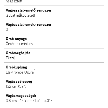
hegesztett
Vágóasztal-emelő rendszer
lábbal működtetett
Vágóasztal-emelő rendszer
3
Orsó anyaga
Öntött alumínium
Orsómeghajtás
Ékszíj
Orsókuplung
®
Elektromos Ogura
Vágásszélesség
132 cm (52")
Vágásmagasságok
3.8 cm - 12.7 cm (1.5" - 5.0")