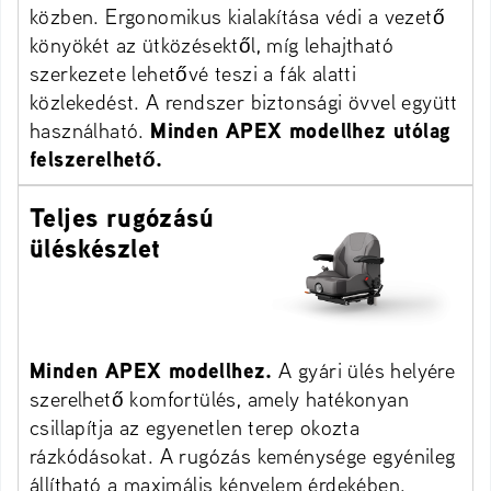
közben. Ergonomikus kialakítása védi a vezető
könyökét az ütközésektől, míg lehajtható
szerkezete lehetővé teszi a fák alatti
közlekedést. A rendszer biztonsági övvel együtt
használható.
Minden APEX modellhez utólag
felszerelhető.
Teljes rugózású
üléskészlet
Minden APEX modellhez.
A gyári ülés helyére
szerelhető komfortülés, amely hatékonyan
csillapítja az egyenetlen terep okozta
rázkódásokat. A rugózás keménysége egyénileg
állítható a maximális kényelem érdekében.