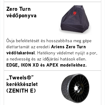
Zero Turn
védőponyva
Óvja befektetését és hosszabbítsa meg gépe
élettartamát az eredeti
Ariens Zero Turn
védőtakaróval
. Hatékony védelmet nyújt a por,
a nedvesség és az időjárási hatások ellen.
EDGE, IKON XD és APEX modellekhez.
„Tweels®”
kerékkészlet
(ZENITH E)