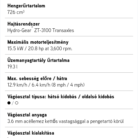
Hengerűrtartalom
726 cm³
Hajtásrendszer
®
Hydro-Gear
ZT-3100 Transaxles
Maximális motorteljesítmény
15.5 kW / 20.8 hp at 3,600 rpm.
Üzemanyagtartály űrtartalma
19.3 l
Max. sebesség előre / hátra
12.9 km/h / 6.4 km/h (8 mph / 4 mph)
Vágóasztal típusa: hátsó kidobás / oldalsó kidobás
/
Vágóasztal anyaga
3.6 mm acéllemez kettős vastagsággal a pengetartó körül
Vágóasztal kialakítása