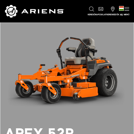
HU
KERESŐ
KAPCSOLAT
KERESKEDŐK
MENÜ
APEX 52R