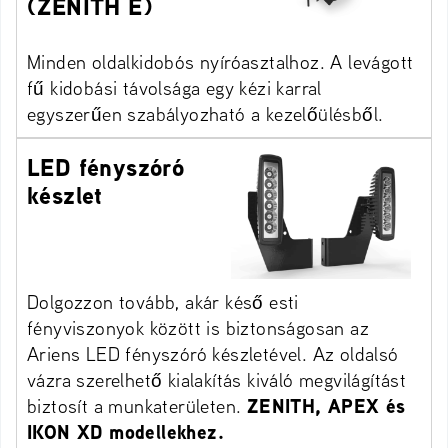
(ZENITH E)
Minden oldalkidobós nyíróasztalhoz. A levágott
fű kidobási távolsága egy kézi karral
egyszerűen szabályozható a kezelőülésből.
LED fényszóró
készlet
Dolgozzon tovább, akár késő esti
fényviszonyok között is biztonságosan az
Ariens LED fényszóró készletével. Az oldalsó
vázra szerelhető kialakítás kiváló megvilágítást
biztosít a munkaterületen.
ZENITH, APEX és
IKON XD modellekhez.