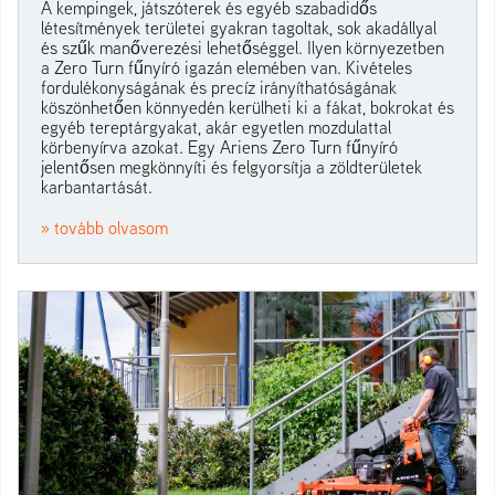
A kempingek, játszóterek és egyéb szabadidős
létesítmények területei gyakran tagoltak, sok akadállyal
és szűk manőverezési lehetőséggel. Ilyen környezetben
a Zero Turn fűnyíró igazán elemében van. Kivételes
fordulékonyságának és precíz irányíthatóságának
köszönhetően könnyedén kerülheti ki a fákat, bokrokat és
egyéb tereptárgyakat, akár egyetlen mozdulattal
körbenyírva azokat. Egy Ariens Zero Turn fűnyíró
jelentősen megkönnyíti és felgyorsítja a zöldterületek
karbantartását.
» tovább olvasom