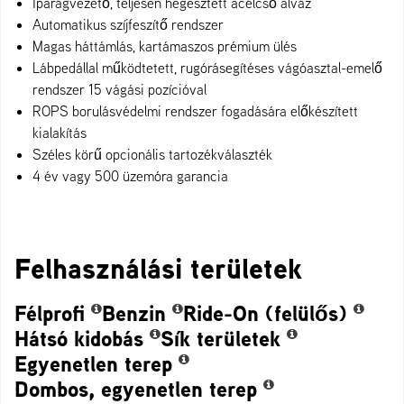
Iparágvezető, teljesen hegesztett acélcső alváz
Automatikus szíjfeszítő rendszer
Magas háttámlás, kartámaszos prémium ülés
Lábpedállal működtetett, rugórásegítéses vágóasztal-emelő
rendszer 15 vágási pozícióval
ROPS borulásvédelmi rendszer fogadására előkészített
kialakítás
Széles körű opcionális tartozékválaszték
4 év vagy 500 üzemóra garancia
Felhasználási területek
Félprofi
Benzin
Ride-On (felülős)
Hátsó kidobás
Sík területek
Egyenetlen terep
Dombos, egyenetlen terep