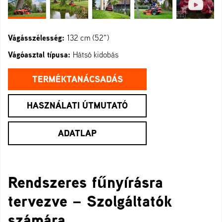
Vágásszélesség:
132 cm (52")
Vágóasztal típusa:
Hátsó kidobás
TERMÉKTANÁCSADÁS
HASZNÁLATI ÚTMUTATÓ
ADATLAP
Rendszeres fűnyírásra
tervezve – Szolgáltatók
számára