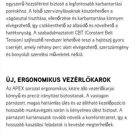
egyszerű hozzáférést biztosít a legfontosabb karbantartási
pontokhoz. A felső szerviznyílásoknak köszönhetően a
vágóasztal tisztítása, ellenőrzése és karbantartása könnyen
elvégezhető, így csökkenthető az állásidő és növelhető a
hatékonyság. A szabadalmaztatott CBT (Constant Belt
Tension) szíjfeszítő rendszer lehetővé teszi a hajtószíj gyors
cseréjét, amely néhány perc alatt elvégezhető, szerszámigény
és bonyolult szerelési műveletek nélkül.
ÚJ, ERGONOMIKUS VEZÉRLŐKAROK
Az APEX sorozat ergonomikus, kézre álló vezérlőkarjai
könnyű és precíz irányítást biztosítanak. A vastagon
párnázott, magas háttámlás ülés és az állítható kezelőpozíció
hosszabb munkavégzés során is kényelmes ülést biztosít. A
párnázott kartámaszok tovább növelik a komfortérzetet, így a
hosszabb kaszálási feladatok is kevésbé megterhelőek.