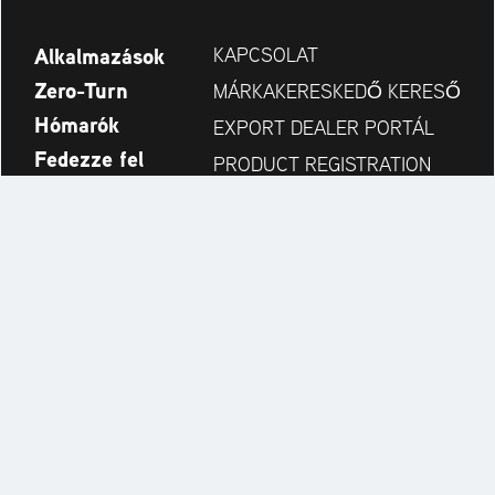
Alkalmazások
KAPCSOLAT
Zero-Turn
MÁRKAKERESKEDŐ KERESŐ
Hómarók
EXPORT DEALER PORTÁL
Fedezze fel
PRODUCT REGISTRATION
Cég
ALKATRÉSZEK
KEZELŐI KÉZIKÖNYV
Always up to date:
Explore the AriensCo Brand World