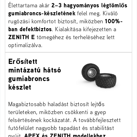
Élettartama akár
2–3 hagyományos légtömlős
gumiabroncs-készletének
felel meg. Kiváló
rugózási komfortot biztosít, miközben
100%-
ban defektbiztos
. Kialakítása kifejezetten a
ZENITH E
tömegéhez és terheléséhez lett
optimalizálva.
Erősített
mintázatú hátsó
gumiabroncs
készlet
Magabiztosabb haladást biztosít lejtős
területeken, miközben csökkenti a gyep
felsértésének kockázatát. A továbbfejlesztett
futófelület nagyobb tapadást és stabilitást
nyújt.
APEX és ZENITH modellekhez.