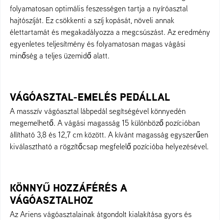
folyamatosan optimális feszességen tartja a nyíróasztal
hajtószíját. Ez csökkenti a szíj kopását, növeli annak
élettartamát és megakadályozza a megcsúszást. Az eredmény
egyenletes teljesítmény és folyamatosan magas vágási
minőség a teljes üzemidő alatt.
VÁGÓASZTAL-EMELÉS PEDÁLLAL
A masszív vágóasztal lábpedál segítségével könnyedén
megemelhető. A vágási magasság 15 különböző pozícióban
állítható 3,8 és 12,7 cm között. A kívánt magasság egyszerűen
kiválasztható a rögzítőcsap megfelelő pozícióba helyezésével.
KÖNNYŰ HOZZÁFÉRÉS A
VÁGÓASZTALHOZ
Az Ariens vágóasztalainak átgondolt kialakítása gyors és