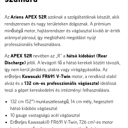
Ariens APEX 52R
Az
azoknak a szolgáltatóknak készült, akik
rendszeresen és nagy területeken dolgoznak. A prémium
minőségű motor, hajtásrendszer és vágóasztal kiváló ár-érték
aránnyal párosul, így megbízható megoldást nyújt
professzionális felhasználásra.
APEX 52R
hátsó kidobást (Rear
Az
nevében az „R” a
Discharge)
jelöli. A levágott fű a hátsó kerekek között távozik,
így nem kerül járdákra, utakra vagy virágágyásokba. Az
Kawasaki FR691 V-Twin
erőteljes
motor, a rendkívül stabil
132 cm-es professzionális vágóasztal
alváz és a
ideálissá
teszi a gépet kereskedelmi és intézményi felhasználásra.
132 cm (52″) munkaszélességű, 14 cm mély, hegesztett
hátsó kidobós vágóasztal
10 gauge vastagságú acél vágóasztal
Erőteljes Kawasaki® FR691 V-Twin, 726 cm³-es motor