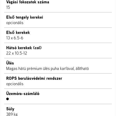
Vágási fokozatok száma
15
Első tengely kerekei
opcionális
Első kerekek
13 x 6.5-6
Hátsó kerekek (col)
22 x 10.5-12
Ülés
Magas hátú prémium ülés puha karfával, állítható
ROPS borulásvédelmi rendszer
opcionális
Üzemóra-számláló
Súly
389 kg