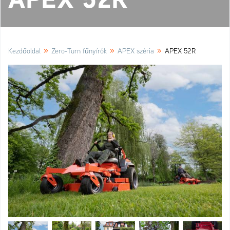
»
»
»
Kezdőoldal
Zero-Turn fűnyírók
APEX széria
APEX 52R