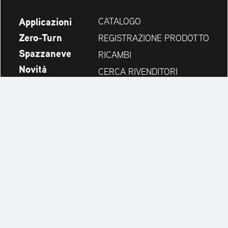
Applicazioni
CATALOGO
Zero-Turn
REGISTRAZIONE PRODOTTO
Spazzaneve
RICAMBI
Novità
CERCA RIVENDITORI
Azienda
CONTATTI
Always up to date:
Discover more websites of our multi-brand company: