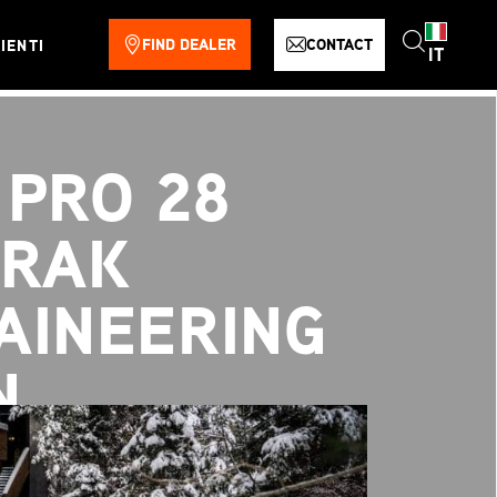
FIND DEALER
CONTACT
IENTI
IT
PRO 28
TRAK
AINEERING
N