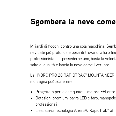
Sgombera la neve come 
Miliardi di fiocchi contro una sola macchina. Sem
nevicate più profonde e pesanti trovano la loro f
professionista per possederne uno, basta la volontà
salto di qualità e lancia la neve come i veri pro.
La HYDRO PRO 28 RAPIDTRAK™ MOUNTAINEERING ED
montagna può scatenare.
Progettata per le alte quote: il motore EFI offr
Dotazioni premium: barra LED e faro, manopole r
professionali
L’esclusiva tecnologia Ariens® RapidTrak™ affr