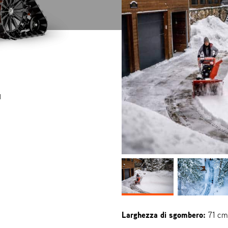
N
Larghezza di sgombero:
71 cm