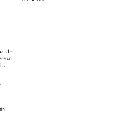
oci. Le
ere un
 il
la
tini