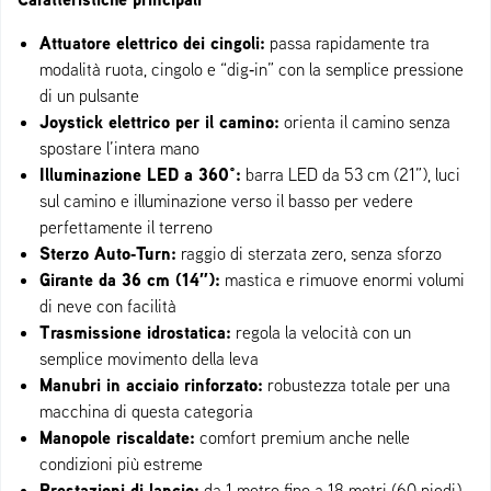
Attuatore elettrico dei cingoli:
passa rapidamente tra
modalità ruota, cingolo e “dig‑in” con la semplice pressione
di un pulsante
Joystick elettrico per il camino:
orienta il camino senza
spostare l’intera mano
Illuminazione LED a 360°:
barra LED da 53 cm (21”), luci
sul camino e illuminazione verso il basso per vedere
perfettamente il terreno
Sterzo Auto‑Turn:
raggio di sterzata zero, senza sforzo
Girante da 36 cm (14″):
mastica e rimuove enormi volumi
di neve con facilità
Trasmissione idrostatica:
regola la velocità con un
semplice movimento della leva
Manubri in acciaio rinforzato:
robustezza totale per una
macchina di questa categoria
Manopole riscaldate:
comfort premium anche nelle
condizioni più estreme
Prestazioni di lancio:
da 1 metro fino a 18 metri (60 piedi)