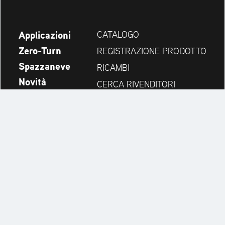
Applicazioni
CATALOGO
Zero-Turn
REGISTRAZIONE PRODOTTO
Spazzaneve
RICAMBI
Novità
CERCA RIVENDITORI
Azienda
CONTATTI
Always up to date:
Discover more websites of our multi-brand company: