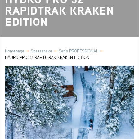
RAPIDTRAK KRAKEN
EDITION
»
»
»
Homepage
Spazzaneve
Serie PROFESSIONAL
HYDRO PRO 32 RAPIDTRAK KRAKEN EDITION