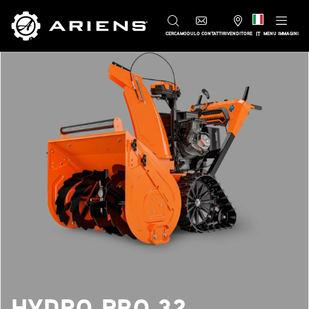
IT
CERCA
MODULO CONTATTI
RIVENDITORE
MENU IMMAGINI
HYDRO PRO 32