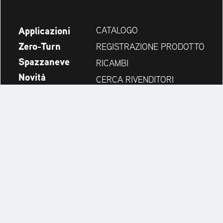
Applicazioni
CATALOGO
Zero-Turn
REGISTRAZIONE PRODOTTO
Spazzaneve
RICAMBI
Novità
CERCA RIVENDITORI
Azienda
CONTATTI
Always up to date:
Discover more websites of our multi-brand company: