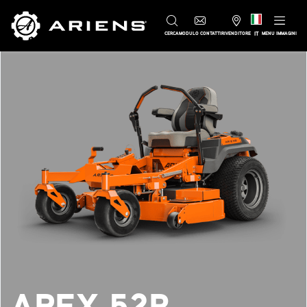
IT
CERCA
MODULO CONTATTI
RIVENDITORE
MENU IMMAGINI
APEX 52R