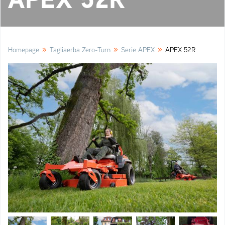
»
»
»
Homepage
Tagliaerba Zero-Turn
Serie APEX
APEX 52R