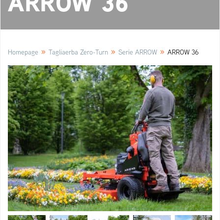
ARROW 36
»
»
»
Homepage
Tagliaerba Zero-Turn
Serie ARROW
ARROW 36