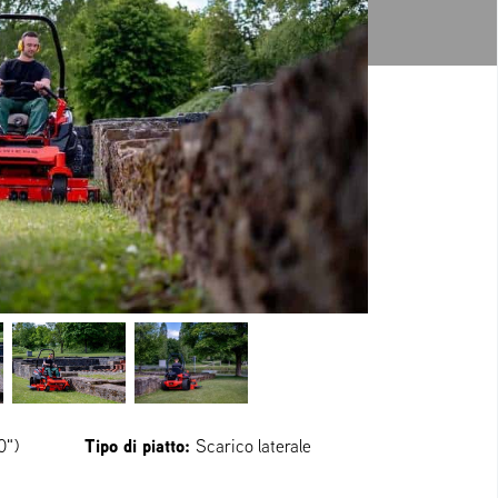
Tipo di piatto:
0")
Scarico laterale