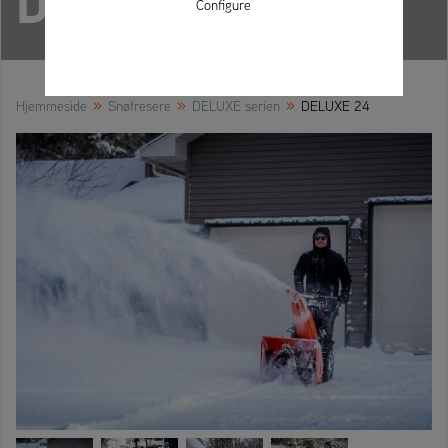
DELUXE 24
Configure
»
»
»
Hjemmeside
Snøfresere
DELUXE serien
DELUXE 24