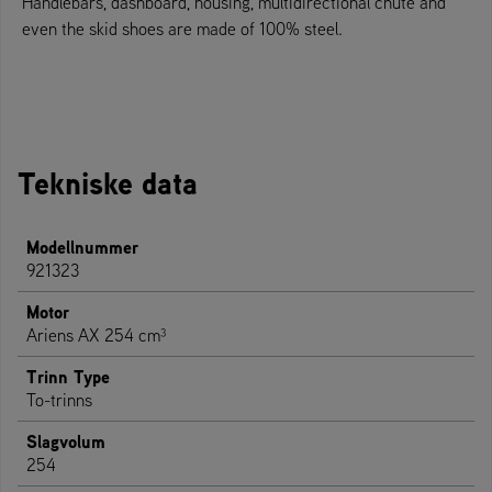
Handlebars, dashboard, housing, multidirectional chute and
even the skid shoes are made of 100% steel.
Tekniske data
Modellnummer
921323
Motor
Ariens AX 254 cm³
Trinn Type
To-trinns
Slagvolum
254