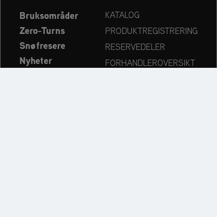
Bruksområder
KATALOG
Zero-Turns
PRODUKTREGISTRERING
Snøfresere
RESERVEDELER
Nyheter
FORHANDLEROVERSIKT
Bedrift
KONTAKT
Always up to date:
Discover more websites of our multi-brand company: