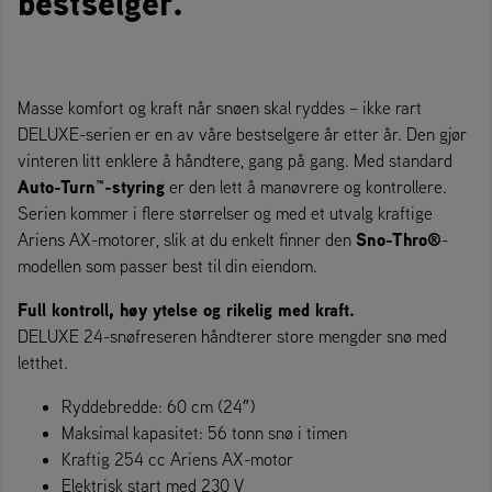
bestselger.
Masse komfort og kraft når snøen skal ryddes – ikke rart
DELUXE-serien er en av våre bestselgere år etter år. Den gjør
vinteren litt enklere å håndtere, gang på gang. Med standard
Auto-Turn™-styring
er den lett å manøvrere og kontrollere.
Serien kommer i flere størrelser og med et utvalg kraftige
Sno-Thro®
Ariens AX-motorer, slik at du enkelt finner den
-
modellen som passer best til din eiendom.
Full kontroll, høy ytelse og rikelig med kraft.
DELUXE 24-snøfreseren håndterer store mengder snø med
letthet.
Ryddebredde: 60 cm (24″)
Maksimal kapasitet: 56 tonn snø i timen
Kraftig 254 cc Ariens AX-motor
Elektrisk start med 230 V