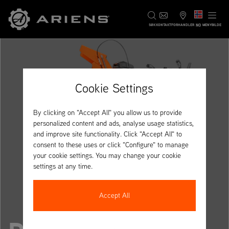
NO
SØK
KONTAKT
FORHANDLER
MENYBILDE
Cookie Settings
By clicking on "Accept All" you allow us to provide
personalized content and ads, analyse usage statistics,
and improve site functionality. Click "Accept All" to
consent to these uses or click "Configure" to manage
your cookie settings. You may change your cookie
settings at any time.
Accept All