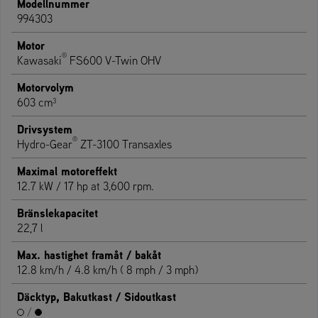
Modellnummer
994303
Motor
®
Kawasaki
FS600 V-Twin OHV
Motorvolym
603 cm³
Drivsystem
®
Hydro-Gear
ZT-3100 Transaxles
Maximal motoreffekt
12.7 kW / 17 hp at 3,600 rpm.
Bränslekapacitet
22,7 l
Max. hastighet framåt / bakåt
12.8 km/h / 4.8 km/h ( 8 mph / 3 mph)
Däcktyp, Bakutkast / Sidoutkast
/