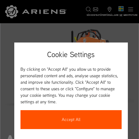
SE
SÖK
KONTAKT
ÅTERFÖRSÄLJARE
MENYPICTURE
Cookie Settings
By clicking on "Accept All" you allow us to provide
personalized content and ads, analyse usage statistics,
and improve site functionality. Click "Accept All" to
consent to these uses or click "Configure" to manage
your cookie settings. You may change your cookie
settings at any time.
Accept All