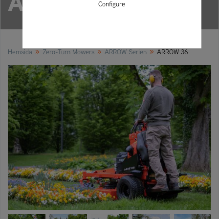
ARROW 36
Configure
»
»
»
Hemsida
Zero-Turn Mowers
ARROW Serien
ARROW 36