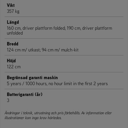
Vikt
357 kg
Längd
160 cm, driver plattform folded; 190 cm, driver plattform
unfolded
Bredd
124 cm m/ utkast; 94 cm m/ mulch-kit
Höjd
122 cm
Begränsad garanti maskin
5 years / 1000 hours, no hour limit in the first 2 years
Batterigaranti (år)
3
Ändringar i teknik, utrustning och pris förbehålls. Av information eller
illustrationer kan inga krav härledas.