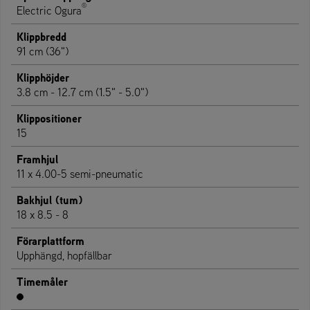
®
Electric Ogura
Klippbredd
91 cm (36")
Klipphöjder
3.8 cm - 12.7 cm (1.5" - 5.0")
Klippositioner
15
Framhjul
11 x 4.00-5 semi-pneumatic
Bakhjul (tum)
18 x 8.5 - 8
Förarplattform
Upphängd, hopfällbar
Timemåler