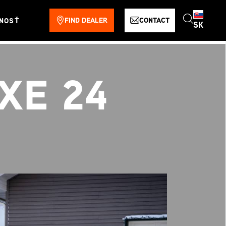
FIND DEALER
CONTACT
NOSŤ
SK
XE 24