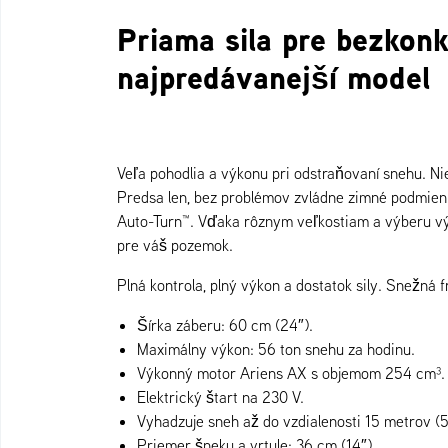
Priama sila pre bezkon
najpredávanejší model
Veľa pohodlia a výkonu pri odstraňovaní snehu. Ni
Predsa len, bez problémov zvládne zimné podmie
Auto-Turn™. Vďaka rôznym veľkostiam a výberu v
pre váš pozemok.
Plná kontrola, plný výkon a dostatok sily. Snežn
Šírka záberu: 60 cm (24″).
Maximálny výkon: 56 ton snehu za hodinu.
Výkonný motor Ariens AX s objemom 254 cm³.
Elektrický štart na 230 V.
Vyhadzuje sneh až do vzdialenosti 15 metrov (5
Priemer šneku a vrtule: 36 cm (14″).