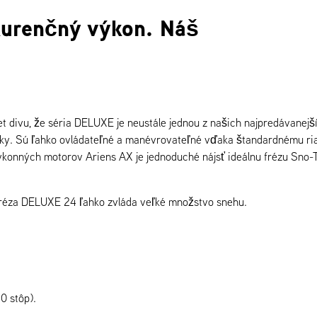
kurenčný výkon. Náš
et divu, že séria DELUXE je neustále jednou z našich najpredávanejš
nky. Sú ľahko ovládateľné a manévrovateľné vďaka štandardnému ri
ýkonných motorov Ariens AX je jednoduché nájsť ideálnu frézu Sno
á fréza DELUXE 24 ľahko zvláda veľké množstvo snehu.
0 stôp).