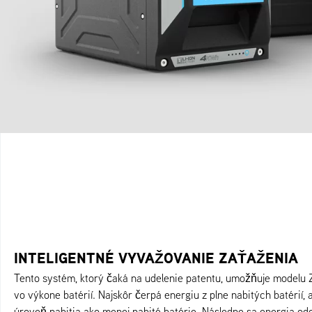
INTELIGENTNÉ VYVAŽOVANIE ZAŤAŽENIA
Tento systém, ktorý čaká na udelenie patentu, umožňuje modelu
vo výkone batérií. Najskôr čerpá energiu z plne nabitých batérií
úroveň nabitia ako menej nabité batérie. Následne sa energia o