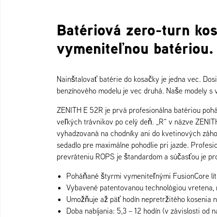
Batériová zero-turn k
vymeniteľnou batériou.
Nainštalovať batérie do kosačky je jedna vec. Dos
benzínového modelu je vec druhá. Naše modely s
ZENITH E 52R je prvá profesionálna batériou poh
veľkých trávnikov po celý deň. „R“ v názve ZENI
vyhadzovaná na chodníky ani do kvetinových záho
sedadlo pre maximálne pohodlie pri jazde. Profesi
prevráteniu ROPS je štandardom a súčasťou je pro
Poháňané štyrmi vymeniteľnými FusionCore lít
Vybavené patentovanou technológiou vretena, 
Umožňuje až päť hodín nepretržitého kosenia na
Doba nabíjania: 5,3 – 12 hodín (v závislosti od n