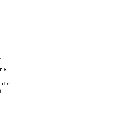
.
nie
ortné
i