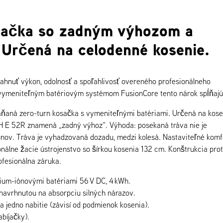
osačka so zadným výhozom a
 Určená na celodenné kosenie.
iahnuť výkon, odolnosť a spoľahlivosť overeného profesionálneho
 vymeniteľným batériovým systémom FusionCore tento nárok spĺňajú
áňaná zero-turn kosačka s vymeniteľnými batériami. Určená na kose
TH E 52R znamená „zadný výhoz“. Výhoda: posekaná tráva nie je
nov. Tráva je vyhadzovaná dozadu, medzi kolesá. Nastaviteľné komf
onálne žacie ústrojenstvo so šírkou kosenia 132 cm. Konštrukcia prot
fesionálna záruka.
ium-iónovými batériami 56 V DC, 4 kWh.
navrhnutou na absorpciu silných nárazov.
 jedno nabitie (závisí od podmienok kosenia).
abíjačky).