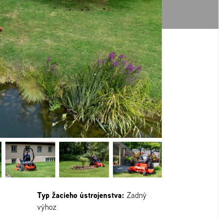
Typ žacieho ústrojenstva:
Zadný
výhoz