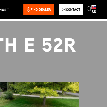
FIND DEALER
CONTACT
NOSŤ
SK
TH E 52R