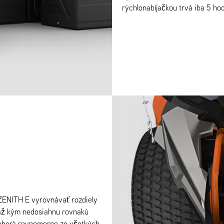
rýchlonabíjačkou trvá iba 5 ho
 ZENITH E vyrovnávať rozdiely
, až kým nedosiahnu rovnakú
doberá rovnomerne zo všetkých