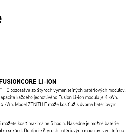
e
FUSIONCORE LI-ION
TH E pozostáva zo štyroch vymeniteľných batériových modulov,
Kapacita každého jednotlivého Fusion Li-ion modulu je 4 kWh.
 16 kWh. Model ZENITH E môže kosiť už s dvoma batériovými
 môžete kosiť maximálne 5 hodín. Následne je možné batérie
oľko sekúnd. Dobíjanie štyroch batériových modulov s voliteľnou