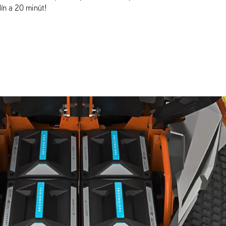
dín a 20 minút!