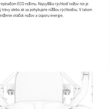
epínačom ECO režimu. Najvyššia rýchlosť nožov nie je
j trávy alebo ak sa pohybujete nižšou rýchlosťou. V takom
zníženie otáčok nožov a úsporu energie.