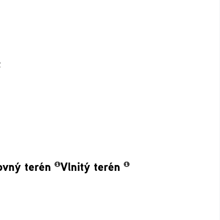
2
ovný terén
Vlnitý terén