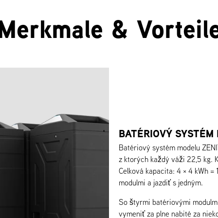
Merkmale & Vorteil
BATÉRIOVÝ SYSTÉM 
Batériový systém modelu ZENI
z ktorých každý váži 22,5 kg. 
Celková kapacita: 4 × 4 kWh =
modulmi a jazdiť s jedným.
So štyrmi batériovými modulmi
vymeniť za plne nabité za niek