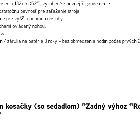
osenia 132 cm (52″), vyrobené z pevnej 7-gauge ocele.
ostatočnú pevnosť pre zaťaženie stroja.
ne pre vyššiu ochranu obsluhy.
olohami ovládaný nohou.
tva.
n / záruka na batérie 3 roky – bez obmedzenia hodín počas prvých 
n kosačky (so sedadlom)
Zadný výhoz
R