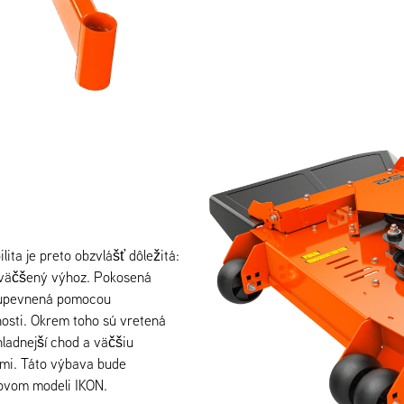
ita je preto obzvlášť dôležitá:
zväčšený výhoz. Pokosená
e upevnená pomocou
nosti. Okrem toho sú vretená
hladnejší chod a väčšiu
ami. Táto výbava bude
ovom modeli IKON.