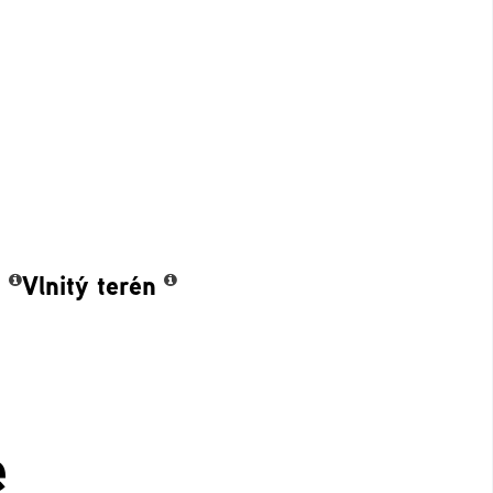
n
Vlnitý terén
e