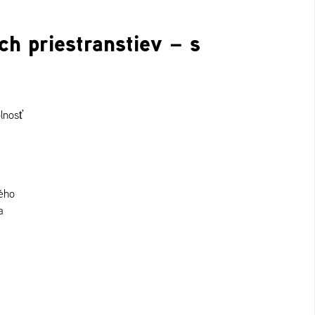
ch priestranstiev – s
lnosť
é
ného
a