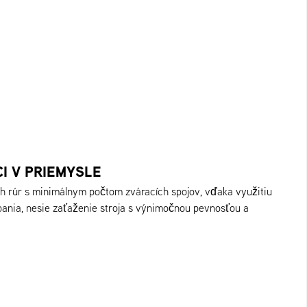
I V PRIEMYSLE
 rúr s minimálnym počtom zváracích spojov, vďaka využitiu
bania, nesie zaťaženie stroja s výnimočnou pevnosťou a