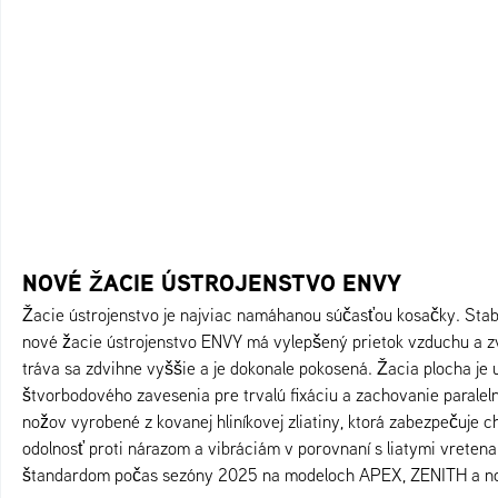
NOVÉ ŽACIE ÚSTROJENSTVO ENVY
Žacie ústrojenstvo je najviac namáhanou súčasťou kosačky. Stabil
nové žacie ústrojenstvo ENVY má vylepšený prietok vzduchu a 
tráva sa zdvihne vyššie a je dokonale pokosená. Žacia plocha j
štvorbodového zavesenia pre trvalú fixáciu a zachovanie paralel
nožov vyrobené z kovanej hliníkovej zliatiny, ktorá zabezpečuje c
odolnosť proti nárazom a vibráciám v porovnaní s liatymi vreten
štandardom počas sezóny 2025 na modeloch APEX, ZENITH a n