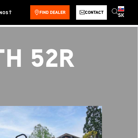
FIND DEALER
CONTACT
NOSŤ
SK
TH 52R