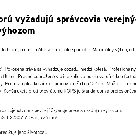
orú vyžadujú správcovia verejný
výhozom
ždodenné, profesionálne a komunálne použitie. Maximálny výkon, odo
. Pokosená tráva sa vyhadzuje dozadu, medzi kolesá. Profesionálny
iltrom. Predné odpružené vidlice kolies a polohovateľné komfortn
hy. Profesionálna kosačka s pracovnou šírkou 132 cm. Možnosť boč
dy. Konštrukcia proti prevráteniu ROPS je štandardom a profesionáln
 ústrojenstvom z pevnej 10-gauge ocele so zadným výhozom.
i® FX730V V-Twin, 726 cm³
edlžuje jeho životnosť.