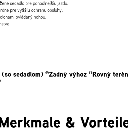
žené sedadlo pre pohodlnejšiu jazdu.
rdne pre vyššiu ochranu obsluhy.
 polohami ovládaný nohou.
nstva.
 (so sedadlom)
Zadný výhoz
Rovný teré
Merkmale & Vorteil