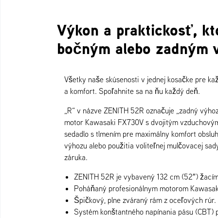
Výkon a praktickosť, kt
bočným alebo zadným 
Všetky naše skúsenosti v jednej kosačke pre ka
a komfort. Spoľahnite sa na ňu každý deň.
„R“ v názve ZENITH 52R označuje „zadný výhoz“
motor Kawasaki FX730V s dvojitým vzduchovým f
sedadlo s tlmením pre maximálny komfort obslu
výhozu alebo použitia voliteľnej mulčovacej sa
záruka.
ZENITH 52R je vybavený 132 cm (52″) žacím
Poháňaný profesionálnym motorom Kawasak
Špičkový, plne zváraný rám z oceľových rúr.
Systém konštantného napínania pásu (CBT) pr