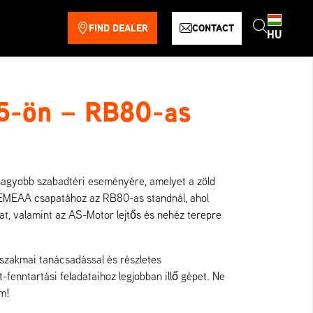
FIND DEALER
CONTACT
HU
5-ön – RB80-as
nagyobb szabadtéri eseményére, amelyet a zöld
 EMEAA csapatához az RB80-as standnál, ahol
t, valamint az AS-Motor lejtős és nehéz terepre
 szakmai tanácsadással és részletes
-fenntartási feladataihoz legjobban illő gépet. Ne
em!