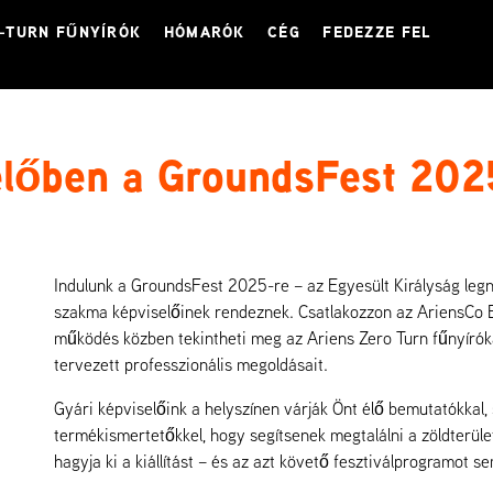
-TURN FŰNYÍRÓK
HÓMARÓK
CÉG
FEDEZZE FEL
lőben a GroundsFest 202
Indulunk a GroundsFest 2025-re – az Egyesült Királyság leg
szakma képviselőinek rendeznek. Csatlakozzon az AriensCo
működés közben tekintheti meg az Ariens Zero Turn fűnyíróka
tervezett professzionális megoldásait.
Gyári képviselőink a helyszínen várják Önt élő bemutatókkal,
termékismertetőkkel, hogy segítsenek megtalálni a zöldterület
hagyja ki a kiállítást – és az azt követő fesztiválprogramot s