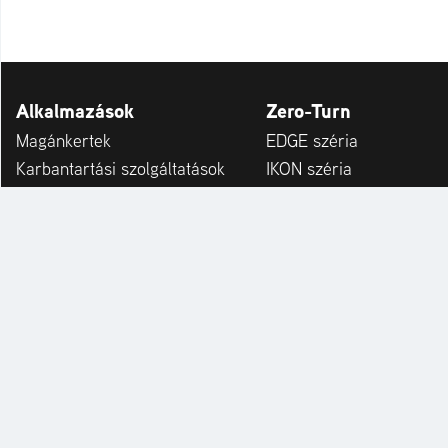
Alkalmazások
Zero-Turn
Magánkertek
EDGE széria
Karbantartási szolgáltatások
IKON széria
Szolgáltatók
APEX széria
Önkormányzatok és kommunális
ZENITH széria
telephelyek
ZENITH E széria
Szabadidős létesítmények
SUMMIT PRO széria
Téli szolgáltatás
ARROW széria
ARROW E széria
Kiegészítők