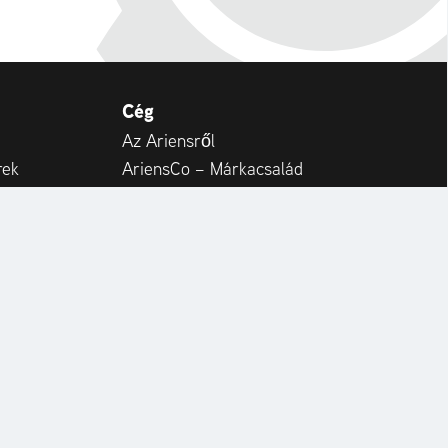
Cég
Az Ariensről
rek
AriensCo – Márkacsalád
llítások
Testvér márkánk: AS-Motor
RapidCare & Spare Parts
Ariens International
yek
Karrier