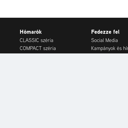
Hómarók
Fedezze fel
CLASSIC széria
Social Media
COMPACT széria
Kampányok és hí
DELUXE széria
Események és kiá
PLATINUM széria
Publikációk
PROFESSIONAL széria
Szakértői tippek
MAMMOTH 850 széria
Vásárlói vélemén
Adapterek
Kiegészítők