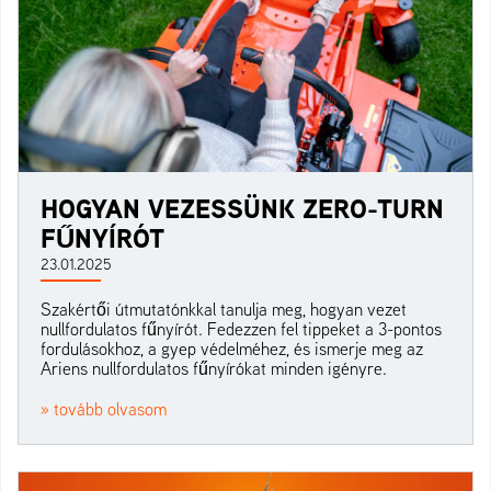
HOGYAN VEZESSÜNK ZERO-TURN
FŰNYÍRÓT
23.01.2025
Szakértői útmutatónkkal tanulja meg, hogyan vezet
nullfordulatos fűnyírót. Fedezzen fel tippeket a 3-pontos
fordulásokhoz, a gyep védelméhez, és ismerje meg az
Ariens nullfordulatos fűnyírókat minden igényre.
» tovább olvasom