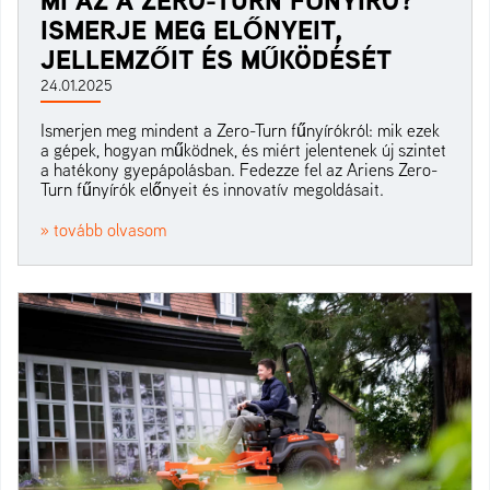
MI AZ A ZERO-TURN FŰNYÍRÓ?
ISMERJE MEG ELŐNYEIT,
JELLEMZŐIT ÉS MŰKÖDÉSÉT
24.01.2025
Ismerjen meg mindent a Zero-Turn fűnyírókról: mik ezek
a gépek, hogyan működnek, és miért jelentenek új szintet
a hatékony gyepápolásban. Fedezze fel az Ariens Zero-
Turn fűnyírók előnyeit és innovatív megoldásait.
» tovább olvasom