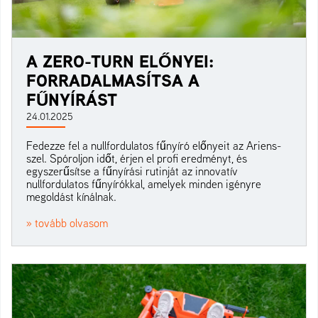
A ZERO-TURN ELŐNYEI:
FORRADALMASÍTSA A
FŰNYÍRÁST
24.01.2025
Fedezze fel a nullfordulatos fűnyíró előnyeit az Ariens-
szel. Spóroljon időt, érjen el profi eredményt, és
egyszerűsítse a fűnyírási rutinját az innovatív
nullfordulatos fűnyírókkal, amelyek minden igényre
megoldást kínálnak.
» tovább olvasom