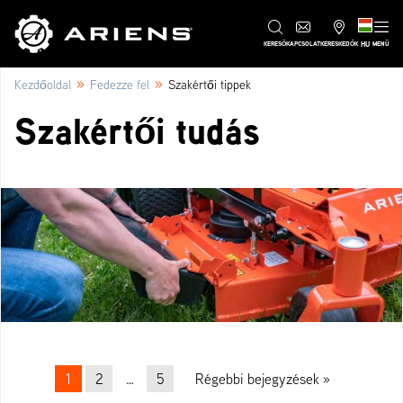
HU
KERESŐ
KAPCSOLAT
KERESKEDŐK
MENÜ
»
»
Kezdőoldal
Fedezze fel
Szakértői tippek
Szakértői tudás
Beitrags-Navigation
1
2
…
5
Régebbi bejegyzések