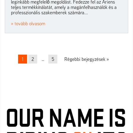
leginkább megfelelő megoldást. Fedezze fel az Ariens
teljes termékkínálatát, amely a magánfelhasználók és a
professzionális szakemberek számára...
» tovább olvasom
Beitrags-Navigation
1
2
…
5
Régebbi bejegyzések