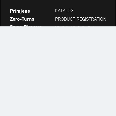
Primjene
KATALOG
Zero-Turns
PRODUCT REGISTRATION
Snow Blowers
REZERVNI DIJELOVI
Novosti
PRETRAGA TRGOVINA
Tvrtka
KONTAKT
Always up to date:
Discover more websites of our multi-brand company: