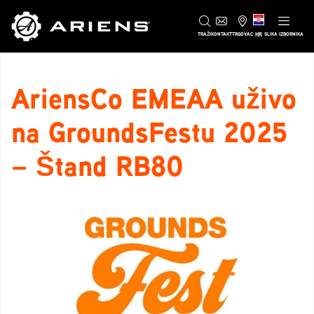
HR
TRAŽI
KONTAKT
TRGOVAC
SLIKA IZBORNIKA
AriensCo EMEAA uživo
na GroundsFestu 2025
– Štand RB80