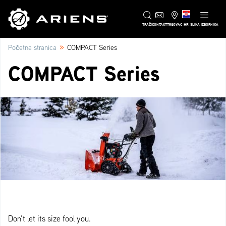
HR
TRAŽI
KONTAKT
TRGOVAC
SLIKA IZBORNIKA
»
Početna stranica
COMPACT Series
COMPACT Series
Don’t let its size fool you.