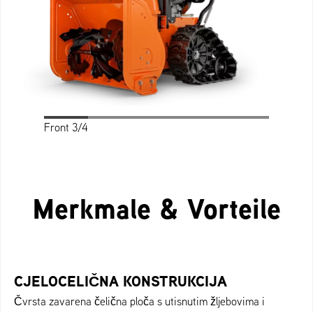
Front 3/4
Profile
Rear 3/4
Rear
Front
Top
Merkmale & Vorteile
CJELOCELIČNA KONSTRUKCIJA
Čvrsta zavarena čelična ploča s utisnutim žljebovima i