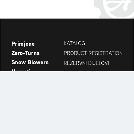
Primjene
KATALOG
Zero-Turns
PRODUCT REGISTRATION
Snow Blowers
REZERVNI DIJELOVI
Novosti
PRETRAGA TRGOVINA
Tvrtka
KONTAKT
Always up to date:
Discover more websites of our multi-brand company: