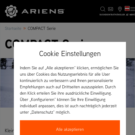
AT
SUCHE
KONTAKT
HÄNDLER
MEN
»
Startseite
COMPACT Serie
COMPACT Serie
Cookie Einstellungen
Indem Sie auf „Alle akzeptieren“ klicken, ermöglichen Sie
uns über Cookies das Nutzungserlebnis für alle User
kontinuierlich zu verbessern und Ihnen personalisierte
Empfehlungen auch auf Drittseiten auszuspielen. Durch
den Klick erteilen Sie ihre ausdrückliche Einwilligung.
Über „Konfigurieren“ können Sie Ihre Einwilligung
individuell anpassen, dies ist auch nachträglich jederzeit
unter „Datenschutz“ möglich.
Alle akzeptieren
Klein in der Größe , aber mit viel Power.