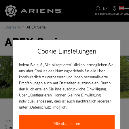
AT
SUCHE
KONTAKT
HÄNDLER
MEN
»
Startseite
APEX Serie
APEX Serie
Cookie Einstellungen
Indem Sie auf „Alle akzeptieren“ klicken, ermöglichen Sie
uns über Cookies das Nutzungserlebnis für alle User
kontinuierlich zu verbessern und Ihnen personalisierte
Empfehlungen auch auf Drittseiten auszuspielen. Durch
den Klick erteilen Sie ihre ausdrückliche Einwilligung.
Über „Konfigurieren“ können Sie Ihre Einwilligung
individuell anpassen, dies ist auch nachträglich jederzeit
unter „Datenschutz“ möglich.
Der Zero-Turn Mäher für den gewerblichen Einsatz und für
Alle akzeptieren
Dienstleister im täglichen Gebrauch.