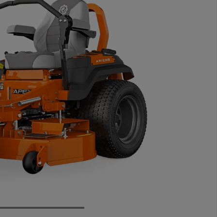
 3/4
Rear
Front
Top