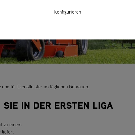
Konfigurieren
und für Dienstleister im täglichen Gebrauch.
SIE IN DER ERSTEN LIGA
it zu einem
liefert