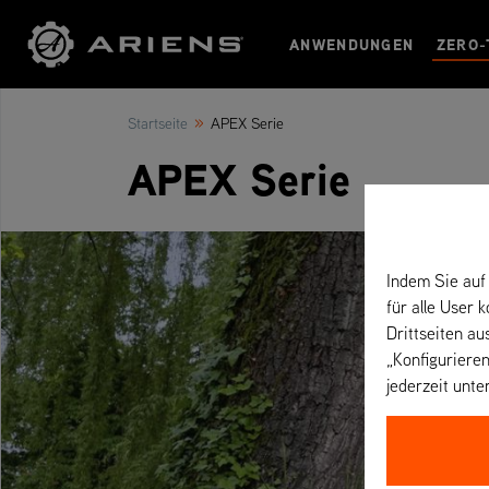
ANWENDUNGEN
ZERO-
»
Startseite
APEX Serie
APEX Serie
Indem Sie auf 
für alle User 
Drittseiten au
„Konfigurieren
jederzeit unte