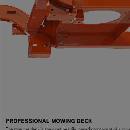
PROFESSIONAL MOWING DECK
The mowing deck is the most heavily loaded component of a mower