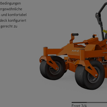
tzbedingungen
ßergewöhnliche
ch und komfortabel
eck konfiguriert
 gerecht zu
Front 3/4
Profile
Rear