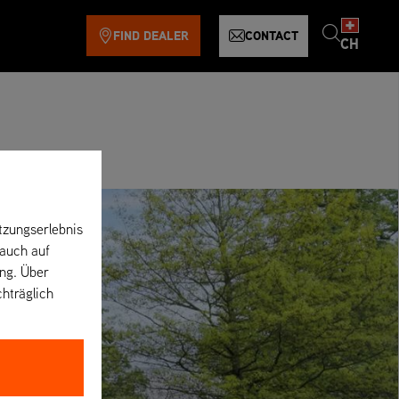
FIND DEALER
CONTACT
CH
tzungserlebnis
 auch auf
ung. Über
chträglich