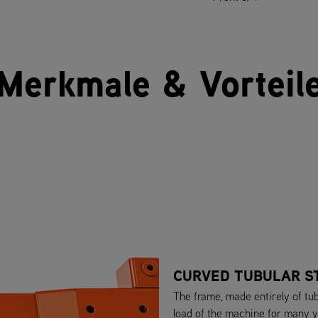
Merkmale & Vorteil
CURVED TUBULAR S
The frame, made entirely of tub
load of the machine for many y