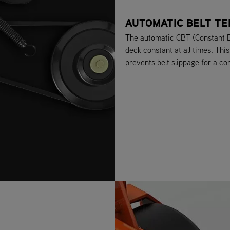
AUTOMATIC BELT TE
The automatic CBT (Constant B
deck constant at all times. Thi
prevents belt slippage for a con