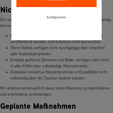
Nicht barrierefreie Inhalte
Konfigurieren
Die nachstehend aufgeführten Inhalte sind derzeit nicht vollständig
barrierefrei:
01.12.2025
PDF-Dokumente und Kataloge, die vor dem
veröffentlicht wurden, sind teilweise nicht barrierefrei.
Ältere Videos verfügen nicht durchgängig über Untertitel
oder Audiodeskriptionen.
Einzelne grafische Elemente und Bilder verfügen noch nicht
in allen Fällen über vollständige Alternativtexte.
Komplexe interaktive Elemente können in Einzelfällen nicht
vollständig über die Tastatur bedient werden.
Wir arbeiten kontinuierlich daran, diese Barrieren zu identifizieren
und schrittweise zu beseitigen.
Geplante Maßnahmen