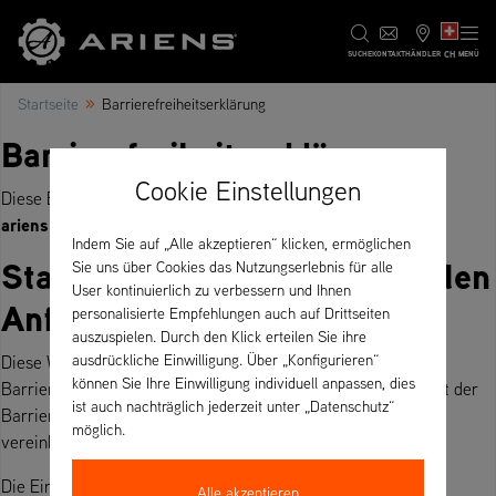
CH
SUCHE
KONTAKT
HÄNDLER
MENÜ
»
Startseite
Barrierefreiheitserklärung
Barrierefreiheitserklärung
Cookie Einstellungen
Diese Erklärung zur Barrierefreiheit gilt für die Website
ariens.eu/ch
.
Indem Sie auf „Alle akzeptieren“ klicken, ermöglichen
Stand der Vereinbarkeit mit den
Sie uns über Cookies das Nutzungserlebnis für alle
User kontinuierlich zu verbessern und Ihnen
Anforderungen
personalisierte Empfehlungen auch auf Drittseiten
auszuspielen. Durch den Klick erteilen Sie ihre
teilweise
ausdrückliche Einwilligung. Über „Konfigurieren“
Diese Website ist
mit den Anforderungen des
können Sie Ihre Einwilligung individuell anpassen, dies
Barrierefreiheitsstärkungsgesetzes (BFSG) in Verbindung mit der
ist auch nachträglich jederzeit unter „Datenschutz“
Barrierefreie-Informationstechnik-Verordnung (BITV 2.0)
möglich.
vereinbar.
Die Einschätzung beruht auf einer internen Selbstbewertung.
Alle akzeptieren