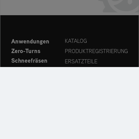
Anwendungen
KATALOG
Zero-Turns
PRODUKTREGISTRIERUNG
Schneefräsen
ERSATZTEILE
Aktuelles
HÄNDLERSUCHE
Unternehmen
KONTAKT
Immer auf dem neuesten Stand:
Entdecken Sie weitere Websites unseres Mehrmarken-
Unternehmens: