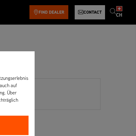
FIND DEALER
CONTACT
CH
tzungserlebnis
 auch auf
ung. Über
chträglich