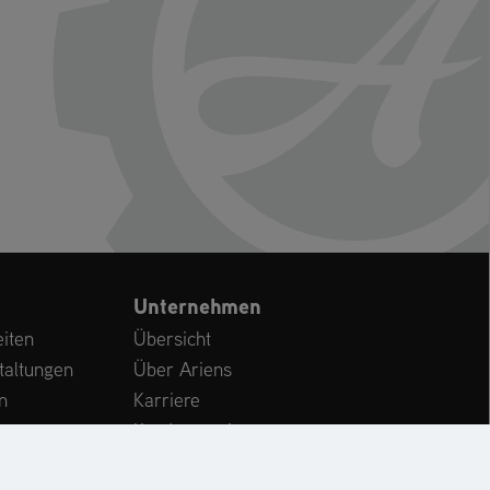
Unternehmen
iten
Übersicht
taltungen
Über Ariens
n
Karriere
Kundenservice
International