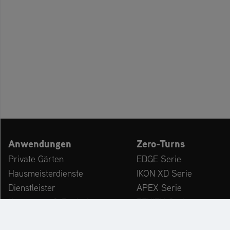
Anwendungen
Zero-Turns
Private Gärten
EDGE Serie
Hausmeisterdienste
IKON XD Serie
Dienstleister
APEX Serie
Kommunen & Bauhöfe
ZENITH Serie
freizeiteinrichtungen
ZENITH E Serie