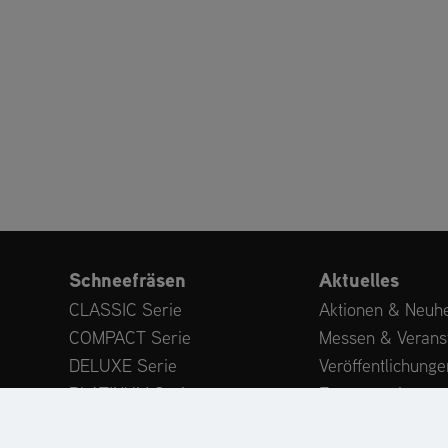
Schneefräsen
Aktuelles
CLASSIC Serie
Aktionen & Neuhe
COMPACT Serie
Messen & Verans
DELUXE Serie
Veröffentlichunge
PLATINUM Serie
Expertenwissen
PROFESSIONAL Serie
Kundenstimmen