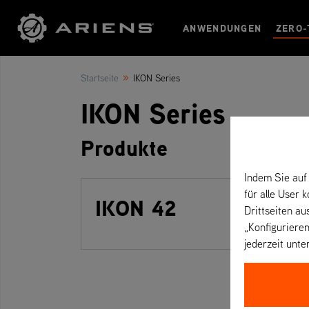
ANWENDUNGEN
ZERO-
»
Startseite
IKON Series
IKON Series
Produkte
Indem Sie auf 
für alle User 
IKON 42
Drittseiten au
„Konfigurieren
jederzeit unte