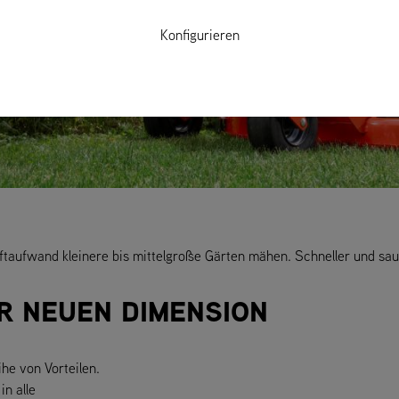
Konfigurieren
ftaufwand kleinere bis mittelgroße Gärten mähen. Schneller und sau
R NEUEN DIMENSION
he von Vorteilen.
in alle