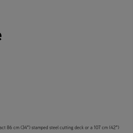
e
t 86 cm (34″) stamped steel cutting deck or a 107 cm (42″)