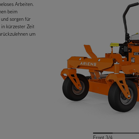
eloses Arbeiten.
hnen beim
 und sorgen für
 in kürzester Zeit
zurückzulehnen um
Front 3/4
Profile
Back