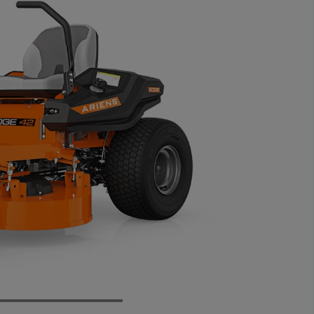
 3/4
Rear
Front
Top