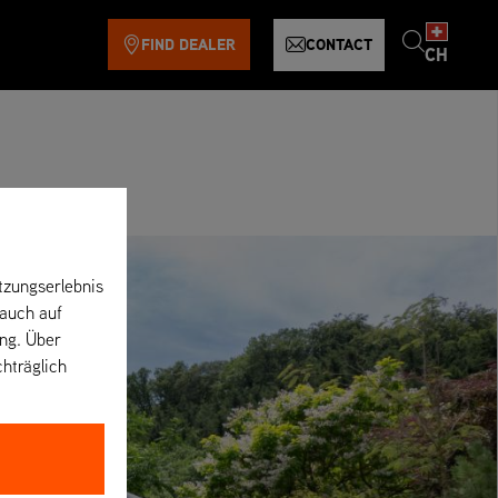
FIND DEALER
CONTACT
CH
tzungserlebnis
 auch auf
ung. Über
chträglich