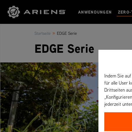
ANWENDUNGEN
ZERO-
»
Startseite
EDGE Serie
EDGE Serie
Indem Sie auf 
für alle User 
Drittseiten au
„Konfigurieren
jederzeit unte