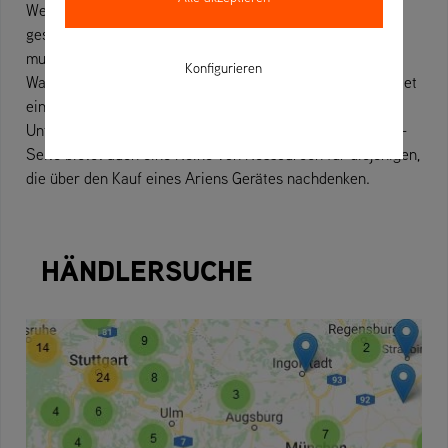
Wenn Sie eine Ariens-Maschine kaufen, werden Sie ein
geschätzter, lebenslanger Ariens Kunde. Von Zeit zu Zeit
muss sich Ihr Zero-Turn oder Ihre Schneefräse einer
Konfigurieren
Wartung und Instandhaltung unterziehen. Diese Seite bietet
eine Reihe von Hilfsmitteln für Produktbesitzer, die
Unterstützung für ihr Produkt benötigen. Unsere Support-
Seite bietet auch eine Reihe von Ressourcen für diejenigen,
die über den Kauf eines Ariens Gerätes nachdenken.
HÄNDLERSUCHE