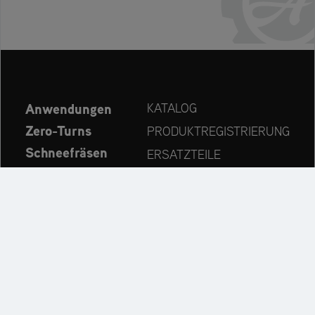
Anwendungen
KATALOG
Zero-Turns
PRODUKTREGISTRIERUNG
Schneefräsen
ERSATZTEILE
Aktuelles
HÄNDLERSUCHE
Unternehmen
KONTAKT
Immer auf dem neuesten Stand:
Entdecken Sie weitere Websites unseres Mehrmarken-