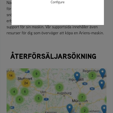
Configure
När du köper en Ariens-maskin blir du en uppskattad kund
för livet. Med tiden kommer din Zero-Turn-klippare eller
snöslunga att behöva service och underhåll. Den här sidan
erbjuder en rad verktyg för produktägare som behöver
support för sin maskin. Vår supportsida innehåller även
resurser för dig som överväger att köpa en Ariens-maskin.
ÅTERFÖRSÄLJARSÖKNING