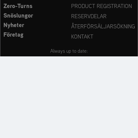
Zero-Turns
PRODUCT REGISTRATION
Snöslungor
RESERVDELAR
Nyheter
ÅTERFÖRSÄLJARSÖKNING
Företag
KONTAKT
Always up to date:
Discover more websites of our multi-brand company:
Cookie Settings
Legal Notice
Privacy Statement
Warranty Policy
Conditions