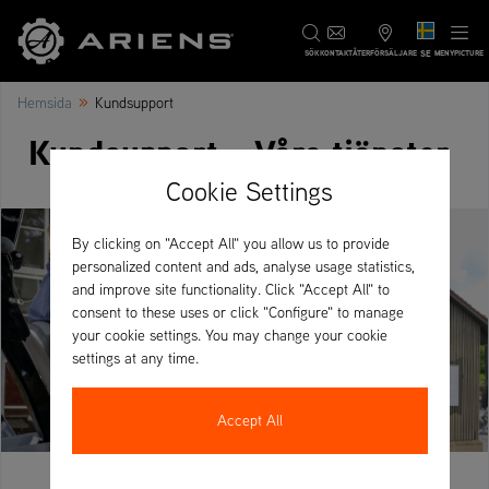
SE
SÖK
KONTAKT
ÅTERFÖRSÄLJARE
MENYPICTURE
»
Hemsida
Kundsupport
Kundsupport - Våra tjänster
Cookie Settings
By clicking on "Accept All" you allow us to provide
personalized content and ads, analyse usage statistics,
and improve site functionality. Click "Accept All" to
consent to these uses or click "Configure" to manage
your cookie settings. You may change your cookie
settings at any time.
Accept All