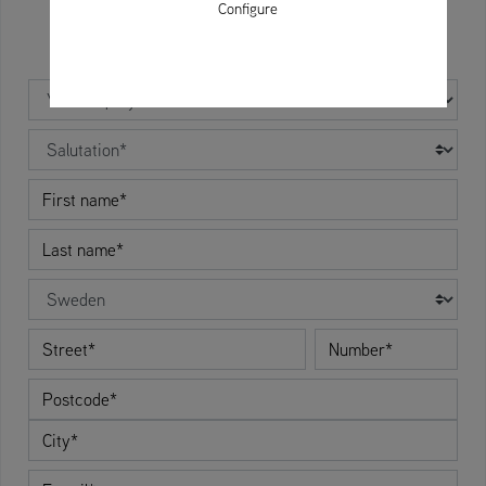
Configure
Your enquiry
Salutation
First name
Last name
Country
Street
Number
Postcode
City