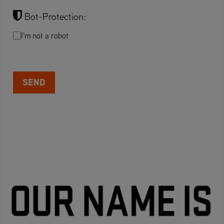
Bot-Protection:
I'm not a robot
SEND