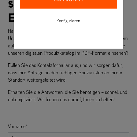
sich an den richtigen
Experten
Konfigurieren
Haben Sie Fragen zu unseren Produkten oder unserem
Unternehmen? Suchen Sie fachkundige Beratung bei Ihrem
autorisierten AS-Motor-Händler vor Ort oder möchten Sie
unseren digitalen Produktkatalog im PDF-Format einsehen?
Füllen Sie das Kontaktformular aus, und wir sorgen dafür,
dass Ihre Anfrage an den richtigen Spezialisten an Ihrem
Standort weitergeleitet wird.
Erhalten Sie die Antworten, die Sie benötigen – schnell und
unkompliziert. Wir freuen uns darauf, Ihnen zu helfen!
Vorname*