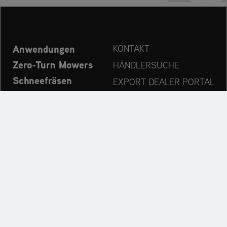
Anwendungen
KONTAKT
Zero-Turn Mowers
HÄNDLERSUCHE
Schneefräsen
EXPORT DEALER PORTAL
Explore
PRODUCT REGISTRATION
Unternehmen
ERSATZTEILE
OPERATOR’S MANUAL
Immer auf dem neuesten Stand:
Entdecken Sie die Markenwelt von AriensCo