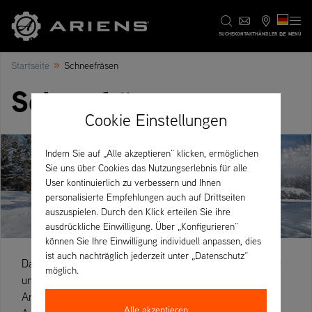
DE
SUCHE
KONTAKT
HÄNDLER
MENÜ
»
Startseite
Schneefräsen
Schneefräsen
Cookie Einstellungen
Indem Sie auf „Alle akzeptieren“ klicken, ermöglichen
Sie uns über Cookies das Nutzungserlebnis für alle
User kontinuierlich zu verbessern und Ihnen
personalisierte Empfehlungen auch auf Drittseiten
auszuspielen. Durch den Klick erteilen Sie ihre
ausdrückliche Einwilligung. Über „Konfigurieren“
können Sie Ihre Einwilligung individuell anpassen, dies
ist auch nachträglich jederzeit unter „Datenschutz“
Dass Ariens „The King of Snow“ genannt wird haben wir
möglich.
uns verdient. Seit 1960 haben sich über 4 Millionen
Anwender für eine Ariens Schneefräse entschieden.
Alle akzeptieren