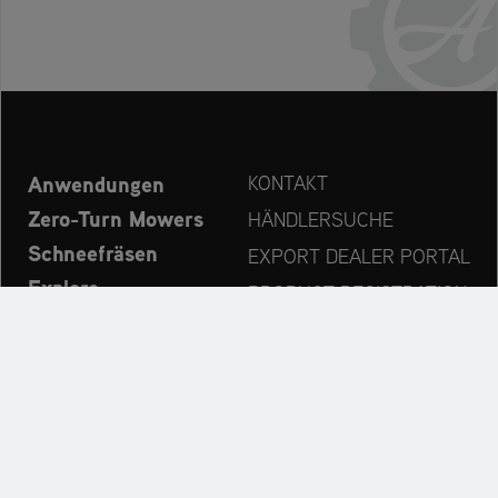
Anwendungen
KONTAKT
Zero-Turn Mowers
HÄNDLERSUCHE
Schneefräsen
EXPORT DEALER PORTAL
Explore
PRODUCT REGISTRATION
Unternehmen
ERSATZTEILE
OPERATOR’S MANUAL
Immer auf dem neuesten Stand: