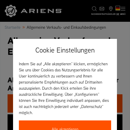
DE
SUCHE
KONTAKT
HÄNDLER
MENÜ
»
Startseite
Allgemeine Verkaufs- und Einkaufsbedingungen
Allgemeine Verkaufs- und
Einkaufsbedingungen
Cookie Einstellungen
Indem Sie auf „Alle akzeptieren“ klicken, ermöglichen
Sie uns über Cookies das Nutzungserlebnis für alle
User kontinuierlich zu verbessern und Ihnen
Allgemeine Verkaufsbedingungen der
personalisierte Empfehlungen auch auf Drittseiten
AriensCo GmbH
auszuspielen. Durch den Klick erteilen Sie ihre
ausdrückliche Einwilligung. Über „Konfigurieren“
können Sie Ihre Einwilligung individuell anpassen, dies
ANSEHEN
ist auch nachträglich jederzeit unter „Datenschutz“
möglich.
DOWNLOADEN
Alle akzeptieren