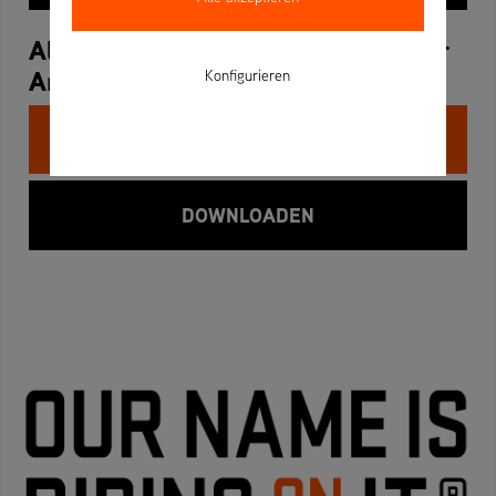
Allgemeine Einkaufsbedingungen der
AriensCo GmbH
Konfigurieren
ANSEHEN
DOWNLOADEN