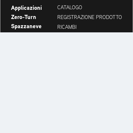
Applicazioni
CATALOGO
Zero-Turn
REGISTRAZIONE PRODOTTO
Spazzaneve
RICAMBI
Novità
CERCA RIVENDITORI
Azienda
CONTATTI
Always up to date:
Discover more websites of our multi-brand company: