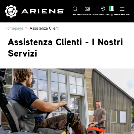
IT
CERCA
MODULO CONTATTI
RIVENDITORE
MENU IMMAGINI
»
Homepage
Assistenza Clienti
Assistenza Clienti - I Nostri
Servizi