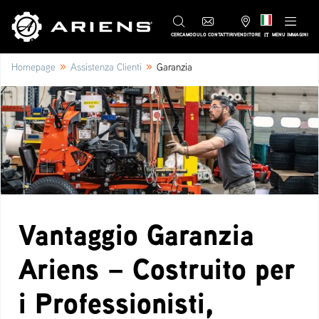
IT
CERCA
MODULO CONTATTI
RIVENDITORE
MENU IMMAGINI
»
»
Homepage
Assistenza Clienti
Garanzia
Vantaggio Garanzia
Ariens – Costruito per
i Professionisti,