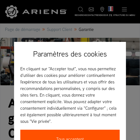
FR
RECHERCHE
CONTACT
REVENDEUR
STRUCTURE DU MENU
»
»
Page de démarrage
Support Client
Garantie
Paramètres des cookies
En cliquant sur "Accepter tout", vous nous permettez
d'utiliser des cookies pour améliorer continuellement
l'expérience de tous les utilisateurs et vous offrir des
recommandations personnalisées, y compris sur des
sites tiers. En cliquant, vous donnez votre
Avantage de la
consentement explicite. Vous pouvez adapter votre
consentement individuellement via "Configurer" ; cela
garantie Ariens –
est également possible ultérieurement à tout moment
sous "Vie privée".
Conçue pour les
Tous acceptent