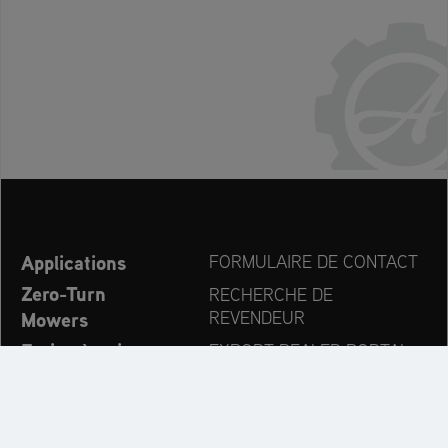
Applications
FORMULAIRE DE CONTACT
Zero-Turn
RECHERCHE DE
Mowers
REVENDEUR
Fraise à neige
EXPORT DEALER PORTAL
Nouvelles
PRODUCT REGISTRATION
Entreprise
PIÈCES DÉTACHÉES