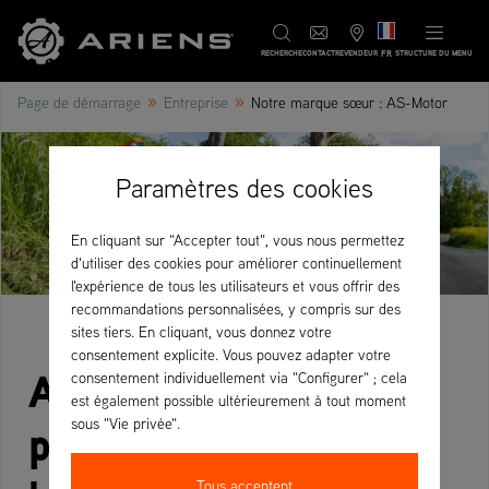
FR
RECHERCHE
CONTACT
REVENDEUR
STRUCTURE DU MENU
»
»
Page de démarrage
Entreprise
Notre marque sœur : AS-Motor
Paramètres des cookies
En cliquant sur "Accepter tout", vous nous permettez
d'utiliser des cookies pour améliorer continuellement
l'expérience de tous les utilisateurs et vous offrir des
recommandations personnalisées, y compris sur des
sites tiers. En cliquant, vous donnez votre
consentement explicite. Vous pouvez adapter votre
AS-Motor : Solutions
consentement individuellement via "Configurer" ; cela
est également possible ultérieurement à tout moment
professionnelles pour
sous "Vie privée".
Tous acceptent