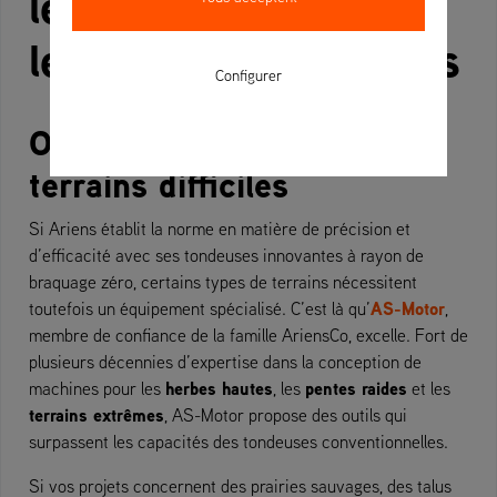
les herbes hautes et
les terrains accidentés
Configurer
Outils spécialisés pour les
terrains difficiles
Si Ariens établit la norme en matière de précision et
d’efficacité avec ses tondeuses innovantes à rayon de
braquage zéro, certains types de terrains nécessitent
AS-Motor
toutefois un équipement spécialisé. C’est là qu’
,
membre de confiance de la famille AriensCo, excelle. Fort de
plusieurs décennies d’expertise dans la conception de
herbes hautes
pentes raides
machines pour les
, les
et les
terrains extrêmes
, AS-Motor propose des outils qui
surpassent les capacités des tondeuses conventionnelles.
Si vos projets concernent des prairies sauvages, des talus