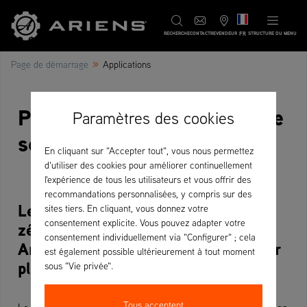
FR
RECHERCHE
CONTACT
REVENDEUR
STRUCTURE DU MENU
»
Page de démarrage
Applications
Plusieurs applications - Une
Paramètres des cookies
seule marque
En cliquant sur "Accepter tout", vous nous permettez
d'utiliser des cookies pour améliorer continuellement
l'expérience de tous les utilisateurs et vous offrir des
recommandations personnalisées, y compris sur des
Les tondeuses à rayon de braquage
sites tiers. En cliquant, vous donnez votre
consentement explicite. Vous pouvez adapter votre
zéro Ariens et les fraises à neige
consentement individuellement via "Configurer" ; cela
Ariens vous permettent de consacrer
est également possible ultérieurement à tout moment
plus de temps à d'autres choses.
sous "Vie privée".
Tous acceptent