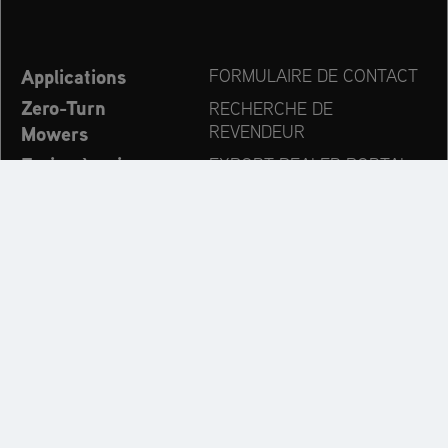
Applications
FORMULAIRE DE CONTACT
Zero-Turn
RECHERCHE DE
Mowers
REVENDEUR
Fraise à neige
EXPORT DEALER PORTAL
Nouvelles
PRODUCT REGISTRATION
Entreprise
PIÈCES DÉTACHÉES
OPERATOR’S MANUAL
Suivez les dernières évolutions:
Découvrez l’univers des marques AriensCo