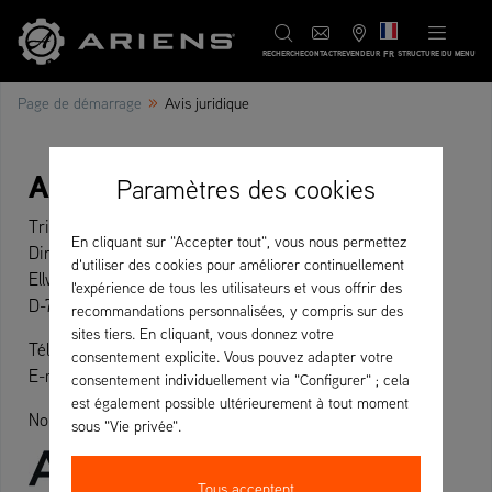
FR
RECHERCHE
CONTACT
REVENDEUR
STRUCTURE DU MENU
»
Page de démarrage
Avis juridique
AriensCo GmbH
Paramètres des cookies
Tribunal d’instance de Stuttgart HRB 777415
En cliquant sur "Accepter tout", vous nous permettez
Directeur général: James Henry Young III
d'utiliser des cookies pour améliorer continuellement
Ellwanger Straße 15
l'expérience de tous les utilisateurs et vous offrir des
D-74424 Bühlertann
recommandations personnalisées, y compris sur des
sites tiers. En cliquant, vous donnez votre
Téléphone: +49 (0) 7973 / 9123-0
consentement explicite. Vous pouvez adapter votre
E-mail:
info-eu@ariensco.com
consentement individuellement via "Configurer" ; cela
est également possible ultérieurement à tout moment
No TVA intracommunautaire: DE 340 953 956
sous "Vie privée".
Tous acceptent