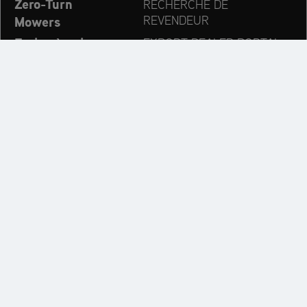
Zero-Turn
RECHERCHE DE
Mowers
REVENDEUR
Fraise à neige
EXPORT DEALER PORTAL
Nouvelles
PRODUCT REGISTRATION
Entreprise
PIÈCES DÉTACHÉES
OPERATOR’S MANUAL
Suivez les dernières évolutions:
Découvrez l’univers des marques AriensCo