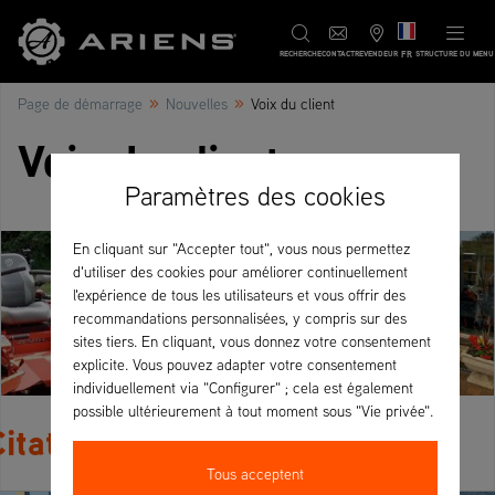
FR
RECHERCHE
CONTACT
REVENDEUR
STRUCTURE DU MENU
»
»
Page de démarrage
Nouvelles
Voix du client
Voix du client
Paramètres des cookies
En cliquant sur "Accepter tout", vous nous permettez
d'utiliser des cookies pour améliorer continuellement
l'expérience de tous les utilisateurs et vous offrir des
recommandations personnalisées, y compris sur des
sites tiers. En cliquant, vous donnez votre consentement
explicite. Vous pouvez adapter votre consentement
individuellement via "Configurer" ; cela est également
possible ultérieurement à tout moment sous "Vie privée".
itations de clients
Tous acceptent