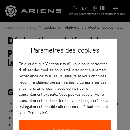
FR
RECHERCHE
CONTACT
REVENDEUR
STRUCTURE DU MENU
»
Page de démarrage
Déclaration relative à la protection des données
Déclaration relative à la
protection des données de
Paramètres des cookies
la société AriensCo GmbH
En cliquant sur "Accepter tout", vous nous permettez
d'utiliser des cookies pour améliorer continuellement
l'expérience de tous les utilisateurs et vous offrir des
recommandations personnalisées, y compris sur des
Généralités
sites tiers. En cliquant, vous donnez votre
consentement explicite. Vous pouvez adapter votre
consentement individuellement via "Configurer" ; cela
La société AriensCo GmbH vous souhaite la bienvenue sur
est également possible ultérieurement à tout moment
son site Internet
https://www.ariens.eu/fr/
. Prenez le
sous "Vie privée".
temps de vous informer sur les mesures que nous avons
prises pour protéger vos données à caractère personnel.
Tous acceptent