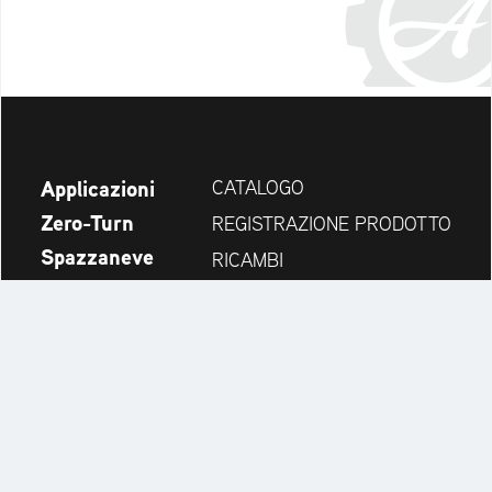
Applicazioni
CATALOGO
Zero-Turn
REGISTRAZIONE PRODOTTO
Spazzaneve
RICAMBI
Novità
CERCA RIVENDITORI
Azienda
CONTATTI
Always up to date:
Discover more websites of our multi-brand company: