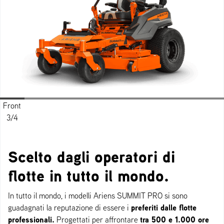
Front
Left
Back
Back
Back
Right
Front
Front
Top
3/4
side
3/4
3/4
side
3/4
view
Scelto dagli operatori di
flotte in tutto il mondo.
In tutto il mondo, i modelli Ariens SUMMIT PRO si sono
preferiti dalle flotte
guadagnati la reputazione di essere i
professionali.
tra 500 e 1.000 ore
Progettati per affrontare