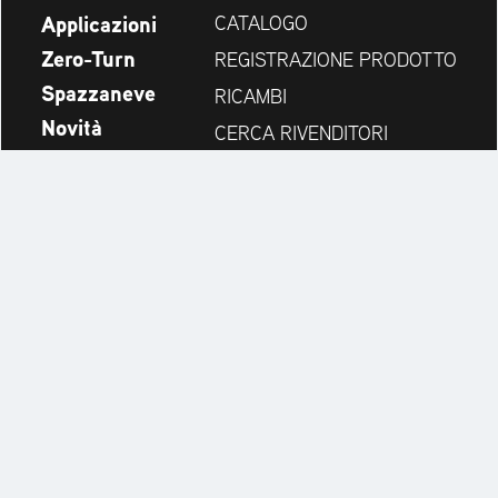
Applicazioni
CATALOGO
Zero-Turn
REGISTRAZIONE PRODOTTO
Spazzaneve
RICAMBI
Novità
CERCA RIVENDITORI
Azienda
CONTATTI
Always up to date:
Discover more websites of our multi-brand company: