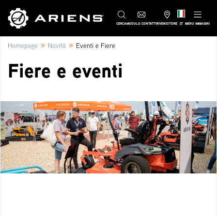
IT
CERCA
MODULO CONTATTI
RIVENDITORE
MENU IMMAGINI
»
»
Homepage
Novità
Eventi e Fiere
Fiere e eventi
Beitrags-Navigation