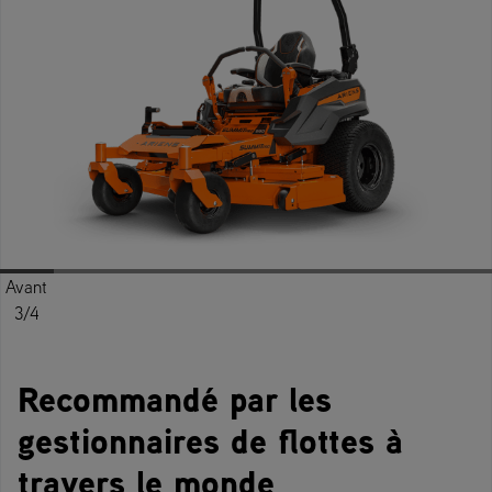
Avant
Gauche
Arrière
Arrière
Arrière
Droite
Avant
Avant
Haut
3/4
3/4
3/4
3/4
Recommandé par les
gestionnaires de flottes à
travers le monde