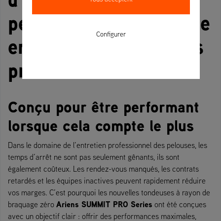
performances de pointe
Configurer
en virage zéro pour les
professionnels
Conçu pour être performant
lorsque cela compte le plus
Dans le domaine de l’entretien professionnel des pelouses, les
temps d’arrêt ne sont pas seulement gênants, ils sont
également coûteux. Les rendez-vous manqués, les contrats
retardés et les équipes inactives peuvent rapidement réduire
vos marges. C’est pourquoi les nouvelles tondeuses à rayon de
Ariens SUMMIT PRO Series
braquage zéro
ont été conçues
avec un objectif clair : offrir des performances maximales,