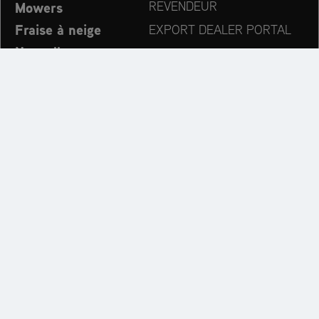
Mowers
REVENDEUR
Fraise à neige
EXPORT DEALER PORTAL
Nouvelles
PRODUCT REGISTRATION
Entreprise
PIÈCES DÉTACHÉES
OPERATOR’S MANUAL
Suivez les dernières évolutions:
Découvrez l’univers des marques AriensCo