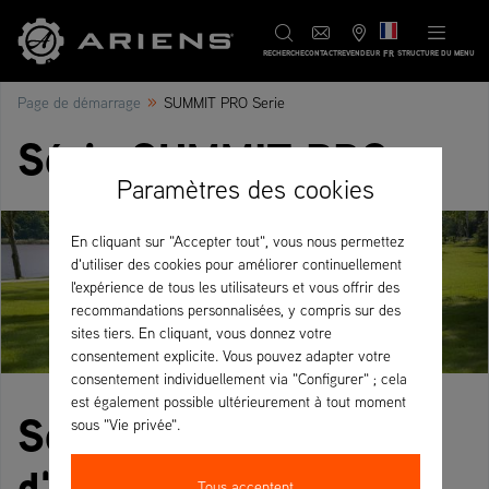
FR
RECHERCHE
CONTACT
REVENDEUR
STRUCTURE DU MENU
»
Page de démarrage
SUMMIT PRO Serie
Série SUMMIT PRO
Paramètres des cookies
En cliquant sur "Accepter tout", vous nous permettez
d'utiliser des cookies pour améliorer continuellement
l'expérience de tous les utilisateurs et vous offrir des
recommandations personnalisées, y compris sur des
sites tiers. En cliquant, vous donnez votre
consentement explicite. Vous pouvez adapter votre
consentement individuellement via "Configurer" ; cela
est également possible ultérieurement à tout moment
Série SUMMIT PRO
sous "Vie privée".
d'Ariens – Des
Tous acceptent