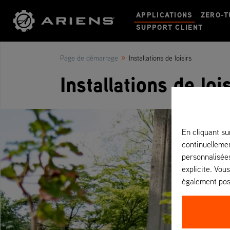
APPLICATIONS
ZERO-
SUPPORT CLIENT
»
Page de démarrage
Installations de loisirs
Installations de loi
En cliquant su
continuellemen
personnalisées
explicite. Vou
également pos