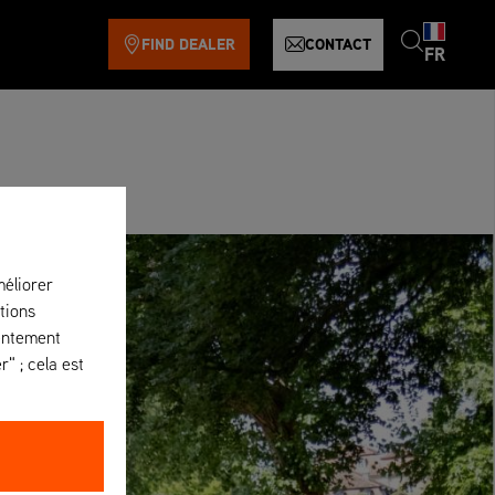
FIND DEALER
CONTACT
FR
méliorer
tions
sentement
" ; cela est