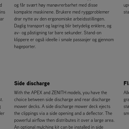
ed
og får svært høy manøvrerbarhet med disse
up
ins
kompakte maskinene. Brukere med ryggproblemer
st
ear
drar nytte av den ergonomiske arbeidsstillingen.
Daglig transport og lagring blir betydelig enklere, og
av- og påstigning tar bare sekunder. Stand-on
klippere er også ideelle i smale passasjer og gjennom
hageporter.
Side discharge
Fl
With the APEX and ZENITH models, you have the
Al
t.
choice between side discharge and rear discharge
gr
g
mower decks. A side discharge mower deck ejects
st
der
the clippings via a side opening and a deflector. The
sm
powerful airflow then distributes it over a large area.
An optional mulching kit can be installed in side