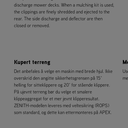
discharge mower decks. When a mulching kit is used,
the clippings are finely shredded and ejected to the
rear. The side discharge and deflector are then
closed or removed.
Kupert terreng
Me
Det anbefales å velge en maskin med brede hjul. Ikke
Us
overskrid den angitte sikkerhetsgrensen på 15°
me
helling for sitteklippere og 20° for stående klippere.
På ujevnt terreng bør du velge et smalere
klippeaggregat for et mer jevnt klipperesultat.
ZENITH-modellen leveres med veltesikring (ROPS)
som standard, og dette kan ettermonteres på APEX.