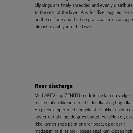
clippings are finely shredded and evenly distribut
to the rear of the lawn. Any fertilizer applied rema
on the surface and the fine grass particles disapp
almost invisibly into the lawn.
Rear discharge
Med APEX- og ZENITH-modellerne kan du vælge
mellem plæneklippere med sideudkast og bagudkas
En plæneklipper med bagudkast er lukket i siden o
kaster det afklippede græs bagud. Fordelen er, at 
ikke kastes græs på stier eller bede, og at der i
modsætning til et bioklipssæt også kan klippes højt