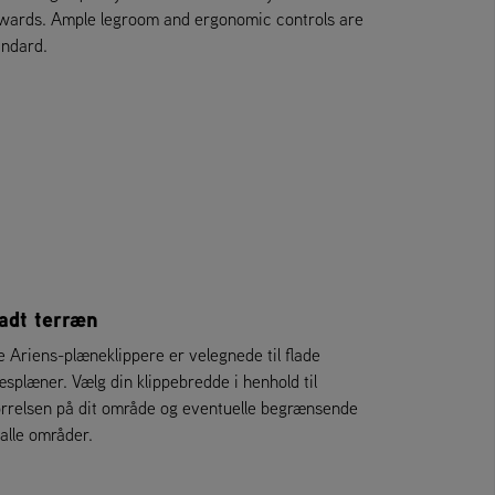
wards. Ample legroom and ergonomic controls are
andard.
adt terræn
le Ariens-plæneklippere er velegnede til flade
æsplæner. Vælg din klippebredde i henhold til
ørrelsen på dit område og eventuelle begrænsende
alle områder.