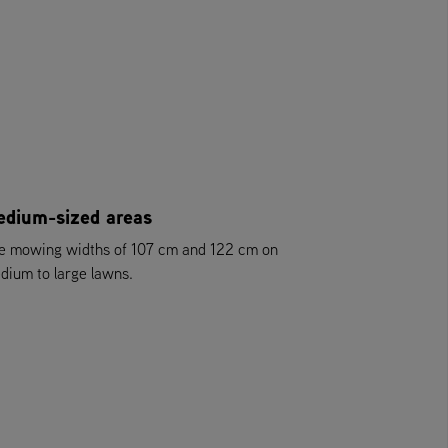
dium-sized areas
e mowing widths of 107 cm and 122 cm on
dium to large lawns.