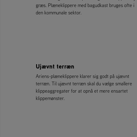
græs. Plæneklippere med bagudkast bruges ofte i
den kommunale sektor.
Ujævnt terræn
Ariens-plæneklippere klarer sig godt på ujævnt
terræn. Til ujævnt terræn skal du vælge smallere
klippeaggregater for at opnå et mere ensartet
klippemønster.