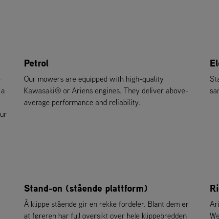
Petrol
El
o
Our mowers are equipped with high-quality
St
 a
Kawasaki® or Ariens engines. They deliver above-
sa
average performance and reliability.
our
Stand-on (stående plattform)
Ri
Å klippe stående gir en rekke fordeler. Blant dem er
Ar
at føreren har full oversikt over hele klippebredden
We