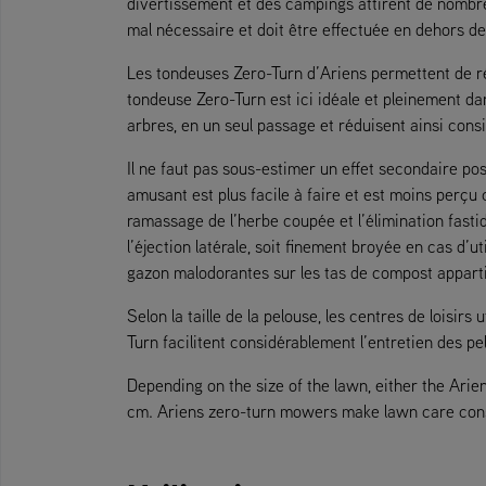
divertissement et des campings attirent de nombreu
mal nécessaire et doit être effectuée en dehors d
Les tondeuses Zero-Turn d’Ariens permettent de ré
tondeuse Zero-Turn est ici idéale et pleinement d
arbres, en un seul passage et réduisent ainsi cons
Il ne faut pas sous-estimer un effet secondaire po
amusant est plus facile à faire et est moins perçu
ramassage de l’herbe coupée et l’élimination fasti
l’éjection latérale, soit finement broyée en cas d’u
gazon malodorantes sur les tas de compost appart
Selon la taille de la pelouse, les centres de loisi
Turn facilitent considérablement l’entretien des pel
Depending on the size of the lawn, either the Arie
cm. Ariens zero-turn mowers make lawn care conside