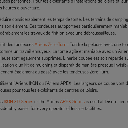
ses personnes. Pour les exploitants d’installations de loisirs et leu
es heures d’ouverture.
duire considérablement les temps de tonte. Les terrains de camping
ans son élément. Ces tondeuses autoportées particulièrement maniab
idérablement les travaux de finition avec une débroussailleuse.
sitif des tondeuses
Ariens Zero-Turn
: Tondre la pelouse avec une tond
 comme un travail ennuyeux. La tonte agile et maniable avec un Arien
dieuse sont également supprimés. L’herbe coupée est soit répartie su
tilisation d’un kit de mulching et disparaît de manière presque invisi
iennent également au passé avec les tondeuses Zero-Turn.
rs utilisent l’Ariens IKON ou l’Ariens APEX. Les largeurs de coupe vo
ouses pour tous les exploitants de centres de loisirs.
ns
IKON XD Series
or the Ariens
APEX Series
is used at leisure cen
rably easier for every operator of leisure facilities.