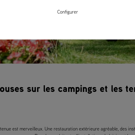
Configurer
ouses sur les campings et les te
nue est merveilleux. Une restauration extérieure agréable, des instal