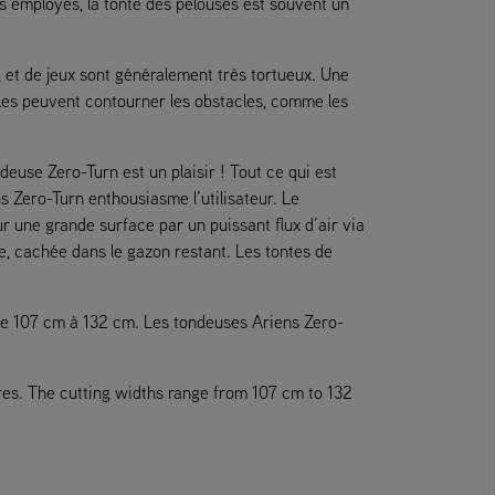
rs employés, la tonte des pelouses est souvent un
 et de jeux sont généralement très tortueux. Une
les peuvent contourner les obstacles, comme les
euse Zero-Turn est un plaisir ! Tout ce qui est
s Zero-Turn enthousiasme l’utilisateur. Le
r une grande surface par un puissant flux d’air via
ble, cachée dans le gazon restant. Les tontes de
nt de 107 cm à 132 cm. Les tondeuses Ariens Zero-
tres. The cutting widths range from 107 cm to 132