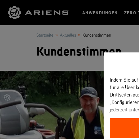
ANWENDUNGEN
ZERO-
»
»
Startseite
Aktuelles
Kundenstimmen
Kundenstimmen
Indem Sie auf 
für alle User 
Drittseiten au
„Konfigurieren
jederzeit unte