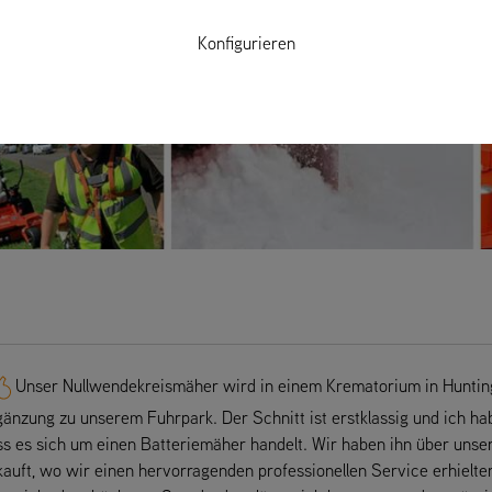
Konfigurieren
Unser Nullwendekreismäher wird in einem Krematorium in Huntingd
gänzung zu unserem Fuhrpark. Der Schnitt ist erstklassig und ich ha
ss es sich um einen Batteriemäher handelt. Wir haben ihn über unser
kauft, wo wir einen hervorragenden professionellen Service erhielte