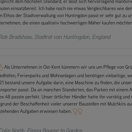
tspricht dem höchsten Standard, er lässt sich hervorragend manövrie
nuten einsatzbereit. Ich habe noch nie etwas Vergleichbares wie de
m Ethos der Stadtverwaltung von Huntingdon passt er sehr gut zu 
ternehmen, die einen qualitativ hochwertigen Mäher kaufen möchte
Rob Bradshaw, Stadtrat von Huntingdon, England
Als Unternehmen in Ost-Kent kümmern wir uns um Pflege von Grün
iedhöfen, Ferienparks und Wohnanlagen und benötigen vielseitige, w
1 bestand unsere Aufgabe darin, eine Maschine zu finden, die unser 
ansporter passt. Da an manchen Standorten, das Parken mit einem An
x 48 passte perfekt. Unser örtlicher Händler hatte ihn vorrätig und
grund der Beschaffenheit vieler unserer Baustellen mit Mulchkits aus
stehenden Aufgaben erwiesen haben.
Colin North, Firma Bourne to Garden