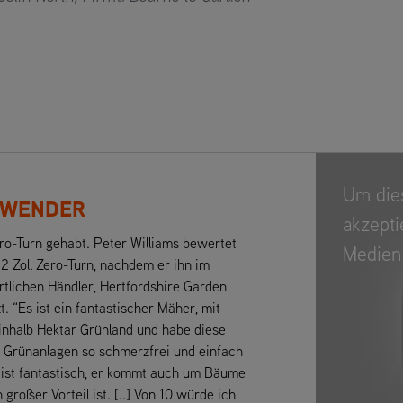
Um die
ANWENDER
akzepti
ro-Turn gehabt. Peter Williams bewertet
Medien
 Zoll Zero-Turn, nachdem er ihn im
örtlichen Händler, Hertfordshire Garden
t. “Es ist ein fantastischer Mäher, mit
einhalb Hektar Grünland und habe diese
 Grünanlagen so schmerzfrei und einfach
t ist fantastisch, er kommt auch um Bäume
oßer Vorteil ist. [..] Von 10 würde ich