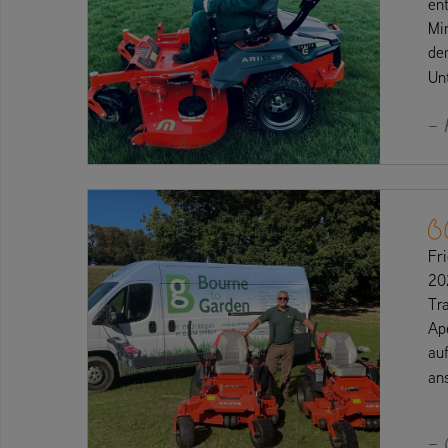
en
Mi
de
Un
– 
Fr
202
Tr
Ape
auf
an
– 