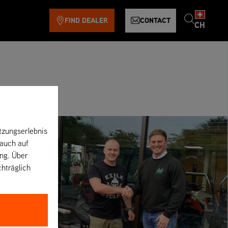
FIND DEALER
CONTACT
CH
tzungserlebnis
 auch auf
ung. Über
chträglich