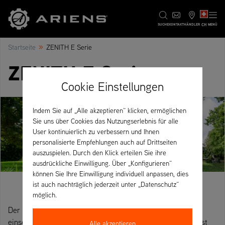
CH
SUCHE
KONTAKT
HÄNDLER
MENÜ
»
Startseite
ZENITH E Serie
ZENITH E Serie
Cookie Einstellungen
Indem Sie auf „Alle akzeptieren“ klicken, ermöglichen
Sie uns über Cookies das Nutzungserlebnis für alle
User kontinuierlich zu verbessern und Ihnen
personalisierte Empfehlungen auch auf Drittseiten
auszuspielen. Durch den Klick erteilen Sie ihre
ausdrückliche Einwilligung. Über „Konfigurieren“
können Sie Ihre Einwilligung individuell anpassen, dies
ist auch nachträglich jederzeit unter „Datenschutz“
möglich.
Der neue Ariens ZENITH E ist ein vollwertiger, ganztägig
einsetzbarer, elektrischer Zero-Turn Mäher. Besonderheit ist
Alle akzeptieren