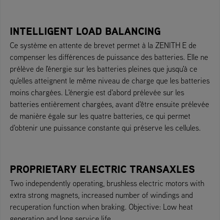
INTELLIGENT LOAD BALANCING
Ce système en attente de brevet permet à la ZENITH E de
compenser les différences de puissance des batteries. Elle ne
prélève de l'énergie sur les batteries pleines que jusqu'à ce
qu'elles atteignent le même niveau de charge que les batteries
moins chargées. L'énergie est d'abord prélevée sur les
batteries entièrement chargées, avant d'être ensuite prélevée
de manière égale sur les quatre batteries, ce qui permet
d'obtenir une puissance constante qui préserve les cellules.
PROPRIETARY ELECTRIC TRANSAXLES
Two independently operating, brushless electric motors with
extra strong magnets, increased number of windings and
recuperation function when braking. Objective: Low heat
generation and long service life.