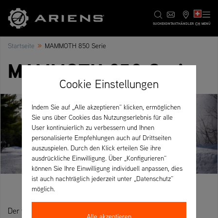
CH
SUCHE
KONTAKT
HÄNDLER
MENÜ
»
Startseite
MAMMOTH 850 Serie
MAMMOTH 850 Serie
Cookie Einstellungen
Indem Sie auf „Alle akzeptieren“ klicken, ermöglichen
Sie uns über Cookies das Nutzungserlebnis für alle
User kontinuierlich zu verbessern und Ihnen
personalisierte Empfehlungen auch auf Drittseiten
auszuspielen. Durch den Klick erteilen Sie ihre
ausdrückliche Einwilligung. Über „Konfigurieren“
können Sie Ihre Einwilligung individuell anpassen, dies
ist auch nachträglich jederzeit unter „Datenschutz“
möglich.
Der vielseitige Geräteträger für den Winterdienst.
Alle akzeptieren