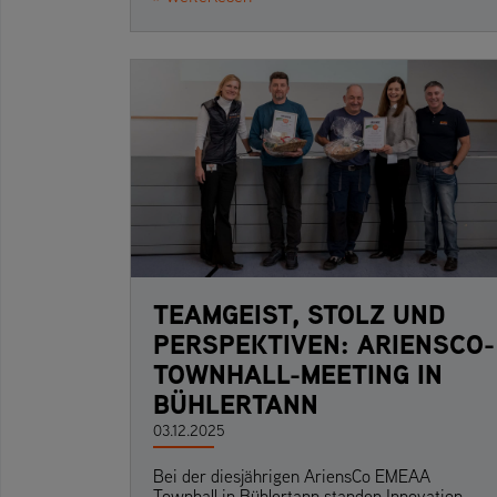
TEAMGEIST, STOLZ UND
PERSPEKTIVEN: ARIENSCO-
TOWNHALL-MEETING IN
BÜHLERTANN
03.12.2025
Bei der diesjährigen AriensCo EMEAA
Townhall in Bühlertann standen Innovation,