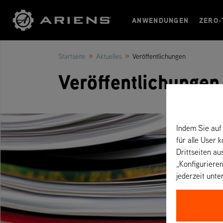
ANWENDUNGEN
ZERO-
»
»
Startseite
Aktuelles
Veröffentlichungen
Veröffentlichungen
Indem Sie auf 
für alle User 
Drittseiten au
„Konfigurieren
jederzeit unte