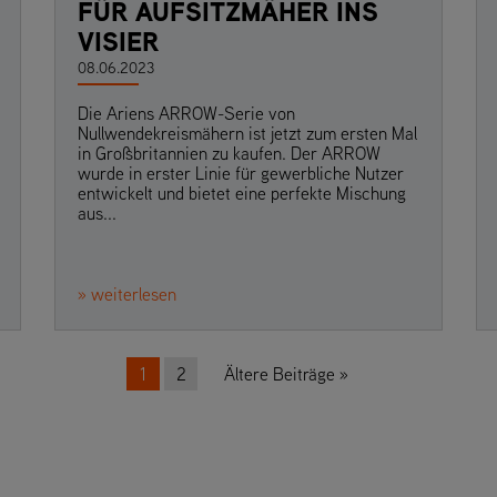
FÜR AUFSITZMÄHER INS
VISIER
08.06.2023
Die Ariens ARROW-Serie von
Nullwendekreismähern ist jetzt zum ersten Mal
in Großbritannien zu kaufen. Der ARROW
wurde in erster Linie für gewerbliche Nutzer
entwickelt und bietet eine perfekte Mischung
aus...
» weiterlesen
r Beiträge
1
2
Ältere Beiträge