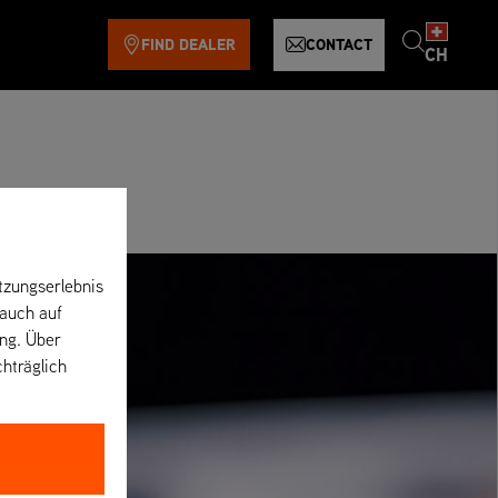
FIND DEALER
CONTACT
CH
tzungserlebnis
 auch auf
ung. Über
chträglich